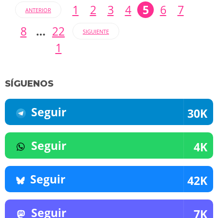
1
2
3
4
5
6
7
ANTERIOR
8
…
22
SIGUIENTE
1
SÍGUENOS
Seguir
30K
Seguir
4K
Seguir
42K
Seguir
7K