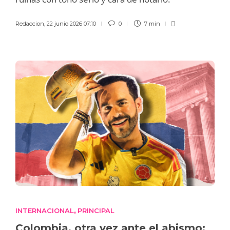
Redaccion
,
22 junio 2026 07:10
0
7 min
INTERNACIONAL
PRINCIPAL
,
Colombia, otra vez ante el abismo: