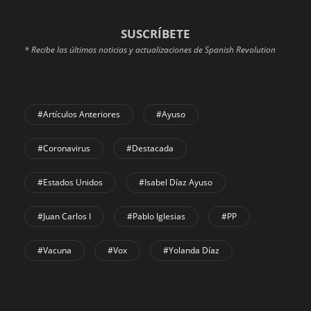
SUSCRÍBETE
* Recibe las últimas noticias y actualizaciones de Spanish Revolution
#Artículos Anteriores
#Ayuso
#coronavirus
#Destacada
#Estados Unidos
#Isabel Díaz Ayuso
#Juan Carlos I
#Pablo Iglesias
#PP
#Vacuna
#Vox
#Yolanda Díaz