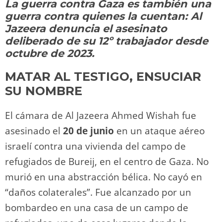
La guerra contra Gaza es también una
o
m
p
o
n
tir
guerra contra quienes la cuentan: Al
n
p
o
k
Jazeera denuncia el asesinato
k
deliberado de su 12º trabajador desde
octubre de 2023.
MATAR AL TESTIGO, ENSUCIAR
SU NOMBRE
El cámara de Al Jazeera Ahmed Wishah fue
asesinado el
20 de junio
en un ataque aéreo
israelí contra una vivienda del campo de
refugiados de Bureij, en el centro de Gaza. No
murió en una abstracción bélica. No cayó en
“daños colaterales”. Fue alcanzado por un
bombardeo en una casa de un campo de