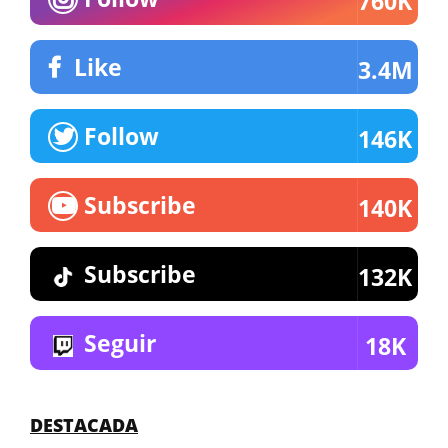
760K
Like
3.4M
Follow
146K
Subscribe
140K
Subscribe
132K
Seguir
18K
DESTACADA