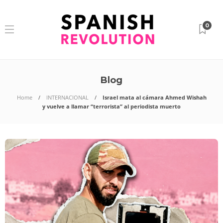
0
Blog
Home
INTERNACIONAL
Israel mata al cámara Ahmed Wishah
y vuelve a llamar “terrorista” al periodista muerto