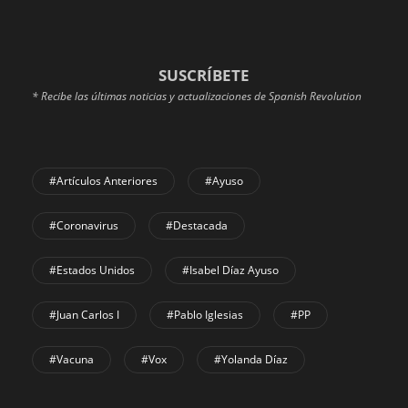
SUSCRÍBETE
* Recibe las últimas noticias y actualizaciones de Spanish Revolution
#Artículos Anteriores
#Ayuso
#coronavirus
#Destacada
#Estados Unidos
#Isabel Díaz Ayuso
#Juan Carlos I
#Pablo Iglesias
#PP
#Vacuna
#Vox
#Yolanda Díaz