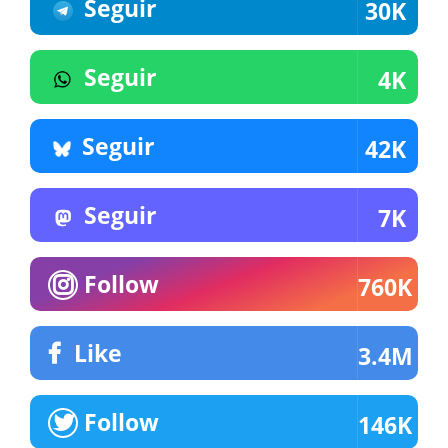
Seguir
30K
Seguir
4K
Seguir
42K
Seguir
7K
Follow
760K
Like
3.4M
Follow
146K