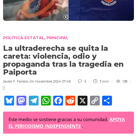
POLÍTICA ESTATAL
PRINCIPAL
,
La ultraderecha se quita la
careta: violencia, odio y
propaganda tras la tragedia en
Paiporta
Javier F. Ferrero
,
04 noviembre 2024 07:49
3
3 min
138
Bl
M
T
W
F
R
X
C
C
u
a
el
h
a
e
o
o
e
st
e
at
c
d
p
m
Este medio se sostiene gracias a su comunidad.
APOYA
EL PERIODISMO INDEPENDIENTE
.
sk
o
gr
s
e
di
y
p