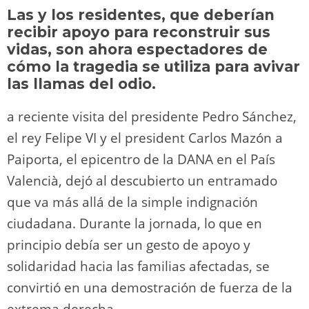
y
d
a
A
b
t
Li
ar
Las y los residentes, que deberían
o
m
p
o
n
tir
recibir apoyo para reconstruir sus
n
p
o
k
vidas, son ahora espectadores de
k
cómo la tragedia se utiliza para avivar
las llamas del odio.
a reciente visita del presidente Pedro Sánchez,
el rey Felipe VI y el president Carlos Mazón a
Paiporta, el epicentro de la DANA en el País
Valencià, dejó al descubierto un entramado
que va más allá de la simple indignación
ciudadana. Durante la jornada, lo que en
principio debía ser un gesto de apoyo y
solidaridad hacia las familias afectadas, se
convirtió en una demostración de fuerza de la