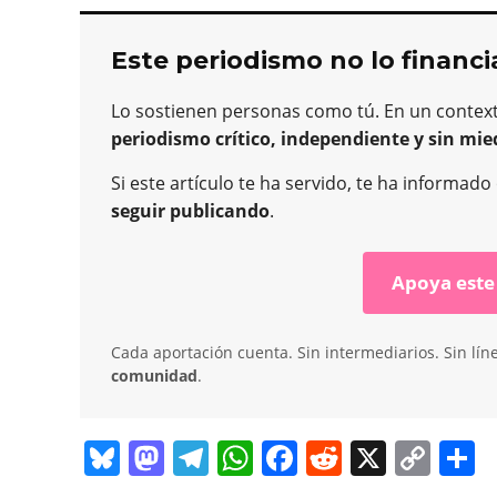
Este periodismo no lo financi
Lo sostienen personas como tú. En un contex
periodismo crítico, independiente y sin mie
Si este artículo te ha servido, te ha informad
seguir publicando
.
Apoya este
Cada aportación cuenta. Sin intermediarios. Sin lín
comunidad
.
Bl
M
T
W
F
R
X
C
C
u
a
el
h
a
e
o
o