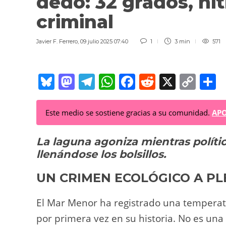
dedo: 32 grados, ni
criminal
Javier F. Ferrero
,
09 julio 2025 07:40
1
3 min
571
Bl
M
T
W
F
R
X
C
C
u
a
el
h
a
e
o
o
e
st
e
at
c
d
p
Este medio se sostiene gracias a su comunidad.
APO
sk
o
gr
s
e
di
y
p
La laguna agoniza mientras políti
y
d
a
A
b
t
Li
a
llenándose los bolsillos.
o
m
p
o
n
t
n
p
o
k
UN CRIMEN ECOLÓGICO A PL
k
El Mar Menor ha registrado una tempera
por primera vez en su historia. No es una