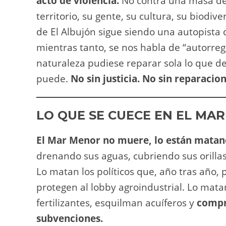
acto de violencia.
No contra una masa de 
territorio, su gente, su cultura, su biodive
de El Albujón sigue siendo una autopista
mientras tanto, se nos habla de “autorreg
naturaleza pudiese reparar sola lo que de
puede.
No sin justicia. No sin reparacion
LO QUE SE CUECE EN EL MA
El Mar Menor no muere, lo están matan
drenando sus aguas, cubriendo sus orilla
Lo matan los políticos que, año tras año
protegen al lobby agroindustrial. Lo mat
fertilizantes, esquilman acuíferos y
compr
subvenciones.