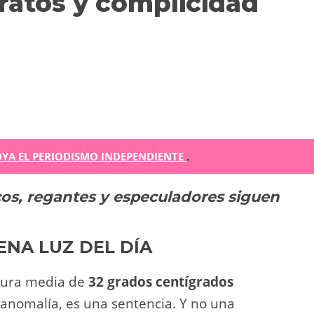
tratos y complicidad
m
YA EL PERIODISMO INDEPENDIENTE
.
cos, regantes y especuladores siguen
r
ir
ENA LUZ DEL DÍA
tura media de
32 grados centígrados
 anomalía, es una sentencia. Y no una