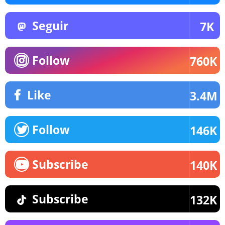
Seguir
7K
Follow
760K
Like
3.4M
Follow
146K
Subscribe
140K
Subscribe
132K