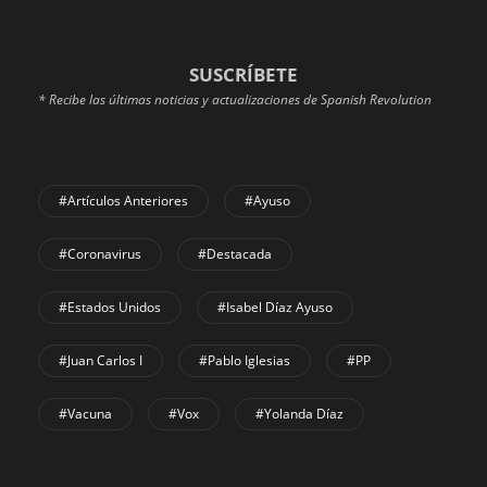
SUSCRÍBETE
* Recibe las últimas noticias y actualizaciones de Spanish Revolution
#Artículos Anteriores
#Ayuso
#coronavirus
#Destacada
#Estados Unidos
#Isabel Díaz Ayuso
#Juan Carlos I
#Pablo Iglesias
#PP
#Vacuna
#Vox
#Yolanda Díaz