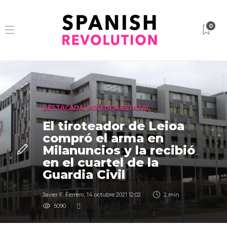
0
DESTACADA
,
POLÍTICA ESTATAL
El tiroteador de Leioa
compró el arma en
Milanuncios y la recibió
en el cuartel de la
Guardia Civil
Javier F. Ferrero
,
14 octubre 2021 12:02
2 min
5090