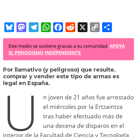
Bl
M
T
W
F
R
X
C
C
u
a
el
h
a
e
o
o
e
st
e
at
c
d
p
m
Este medio se sostiene gracias a su comunidad.
APOYA
EL PERIODISMO INDEPENDIENTE
.
sk
o
gr
s
e
di
y
p
y
d
a
A
b
t
Li
ar
Por llamativo (y peligroso) que resulte,
comprar y vender este tipo de armas es
o
m
p
o
n
tir
U
legal en España.
n
p
o
k
n joven de 21 años fue arrestado
k
el miércoles por la Ertzaintza
tras haber efectuado más de
una decena de disparos en el
interior de la Facultad de Ciencia y Tecnología