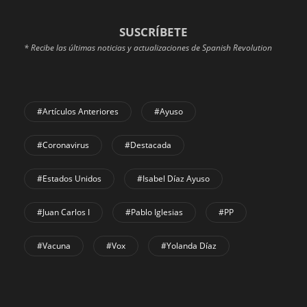
SUSCRÍBETE
* Recibe las últimas noticias y actualizaciones de Spanish Revolution
#Artículos Anteriores
#Ayuso
#coronavirus
#Destacada
#Estados Unidos
#Isabel Díaz Ayuso
#Juan Carlos I
#Pablo Iglesias
#PP
#Vacuna
#Vox
#Yolanda Díaz