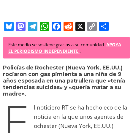
Bl
M
T
W
F
R
X
C
C
u
a
el
h
a
e
o
o
e
st
e
at
c
d
p
m
Este medio se sostiene gracias a su comunidad.
APOYA
EL PERIODISMO INDEPENDIENTE
.
sk
o
gr
s
e
di
y
p
y
d
a
A
b
t
Li
ar
Policías de Rochester (Nueva York, EE.UU.)
rociaron con gas pimienta a una niña de 9
o
m
p
o
n
tir
años esposada en una patrullera que «tenía
n
p
o
k
tendencias suicidas» y «quería matar a su
E
madre».
k
l noticiero RT se ha hecho eco de la
noticia en la que unos agentes de
ochester (Nueva York, EE.UU.)