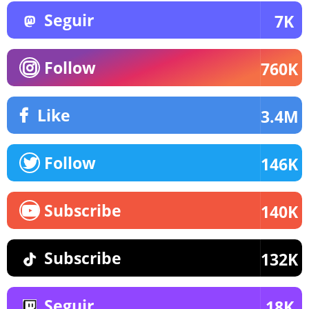
Seguir
7K
Follow
760K
Like
3.4M
Follow
146K
Subscribe
140K
Subscribe
132K
Seguir
18K