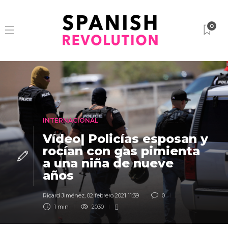
0
INTERNACIONAL
Vídeo| Policías esposan y
rocían con gas pimienta
a una niña de nueve
años
Ricard Jiménez
,
02 febrero 2021 11:39
0
1 min
2030