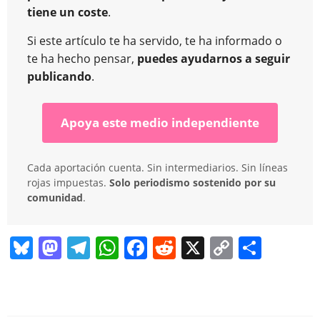
tiene un coste
.
Si este artículo te ha servido, te ha informado o
te ha hecho pensar,
puedes ayudarnos a seguir
publicando
.
Apoya este medio independiente
Cada aportación cuenta. Sin intermediarios. Sin líneas
rojas impuestas.
Solo periodismo sostenido por su
comunidad
.
Bl
M
T
W
F
R
X
C
C
u
a
el
h
a
e
o
o
e
st
e
at
c
d
p
m
sk
o
gr
s
e
di
y
p