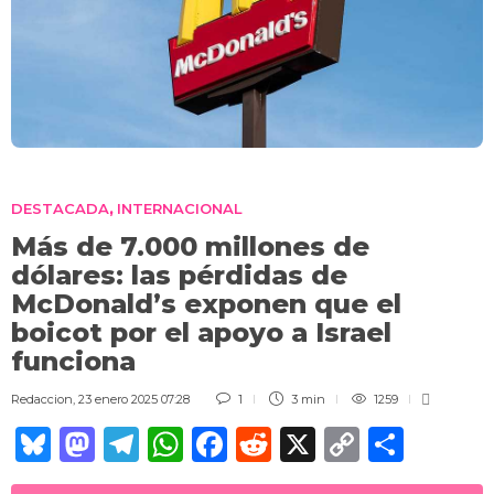
DESTACADA
INTERNACIONAL
,
Más de 7.000 millones de
dólares: las pérdidas de
McDonald’s exponen que el
boicot por el apoyo a Israel
funciona
Redaccion
,
23 enero 2025 07:28
1
3 min
1259
Bl
M
T
W
F
R
X
C
C
u
a
el
h
a
e
o
o