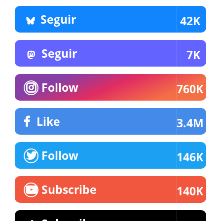
Seguir
42K
Seguir
7K
Follow
760K
Like
3.4M
Follow
146K
Subscribe
140K