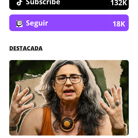
Subscribe
132K
Seguir
18K
DESTACADA