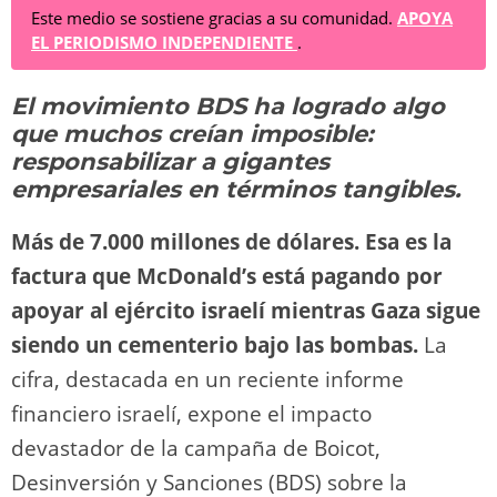
e
st
e
at
c
d
p
m
Este medio se sostiene gracias a su comunidad.
APOYA
EL PERIODISMO INDEPENDIENTE
.
sk
o
gr
s
e
di
y
p
y
d
a
A
b
t
Li
ar
El movimiento BDS ha logrado algo
o
m
p
o
n
tir
que muchos creían imposible:
n
p
o
k
responsabilizar a gigantes
k
empresariales en términos tangibles.
Más de 7.000 millones de dólares. Esa es la
factura que McDonald’s está pagando por
apoyar al ejército israelí mientras Gaza sigue
siendo un cementerio bajo las bombas.
La
cifra, destacada en un reciente informe
financiero israelí, expone el impacto
devastador de la campaña de Boicot,
Desinversión y Sanciones (BDS) sobre la