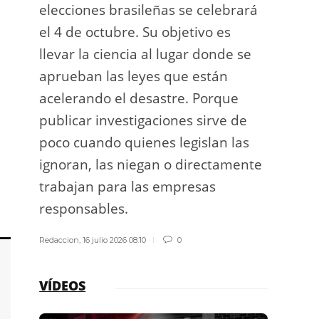
elecciones brasileñas se celebrará
a exp
el 4 de octubre. Su objetivo es
espac
llevar la ciencia al lugar donde se
Los d
aprueban las leyes que están
los g
acelerando el desastre. Porque
publicar investigaciones sirve de
Redacci
poco cuando quienes legislan las
ignoran, las niegan o directamente
trabajan para las empresas
responsables.
Redaccion
,
16 julio 2026 08:10
0
VÍDEOS