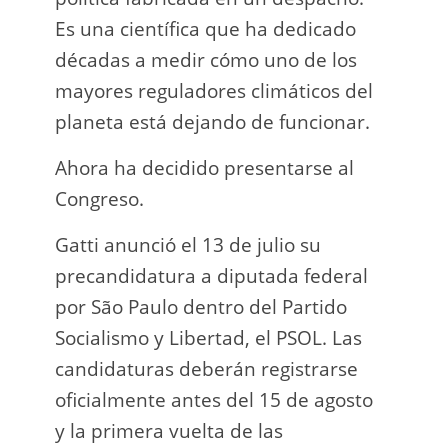
Es una científica que ha dedicado
incau
décadas a medir cómo uno de los
para 
mayores reguladores climáticos del
que l
planeta está dejando de funcionar.
En e
Ahora ha decidido presentarse al
Napo-
Congreso.
fuer
insp
Gatti anunció el 13 de julio su
fuer
precandidatura a diputada federal
afir
por São Paulo dentro del Partido
a los
Socialismo y Libertad, el PSOL. Las
teléf
candidaturas deberán registrarse
Quien
oficialmente antes del 15 de agosto
auto
y la primera vuelta de las
desar