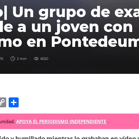
| Un grupo de ex
e a un joven con
smo en Pontedeu
:15
2 min
6020
C
C
o
o
p
m
munidad.
APOYA EL PERIODISMO INDEPENDIENTE
.
y
p
ido y humillado mientras lo grababan en vídeo 