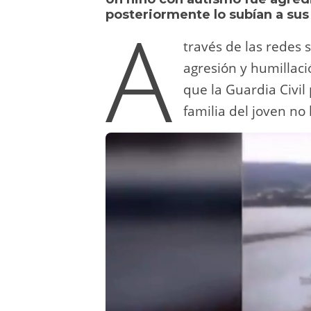
y
d
a
A
b
t
A
posteriormente lo subían a sus
o
m
p
o
través de las redes 
n
p
o
agresión y humillac
k
que la Guardia Civil 
familia del joven n