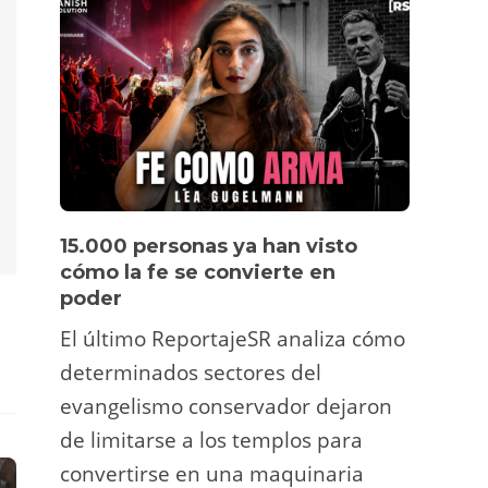
15.000 personas ya han visto
Víde
cómo la fe se convierte en
pers
poder
Un tu
El último ReportajeSR analiza cómo
Fermí
determinados sectores del
atrac
evangelismo conservador dejaron
y ani
de limitarse a los templos para
deco
convertirse en una maquinaria
viral