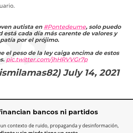
uario.
oven autista en
#Pontedeume
, solo puedo
d está cada día más carente de valores y
atía por el prójimo.
 el peso de la ley caiga encima de estos
s.
pic.twitter.com/jhHRVVGr7p
ismilamas82)
July 14, 2021
financian bancos ni partidos
 un contexto de ruido, propaganda y desinformación,
diente y sin miedo tiene un coste
.