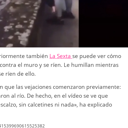
teriormente también
La Sexta
se puede ver cómo
ontra el muro y se ríen. Le humillan mientras
 ríen de ello.
can que las vejaciones comenzaron previamente:
aron al río. De hecho, en el vídeo se ve que
calzo, sin calcetines ni nada», ha explicado
s/1415399690615525382