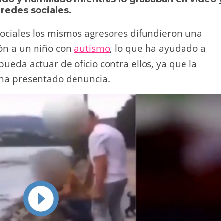
Li
ar
 redes sociales.
n
tir
sociales los mismos agresores difundieron una
k
ión a un niño con
autismo
, lo que ha ayudado a
pueda actuar de oficio contra ellos, ya que la
o ha presentado denuncia.