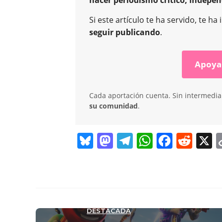
Si este artículo te ha servido, te 
seguir publicando
.
Apoya
Cada aportación cuenta. Sin intermediar
su comunidad
.
Bl
M
T
W
F
R
X
u
a
el
h
a
e
e
st
e
at
c
d
sk
o
gr
s
e
di
y
d
a
A
b
t
DESTACADA