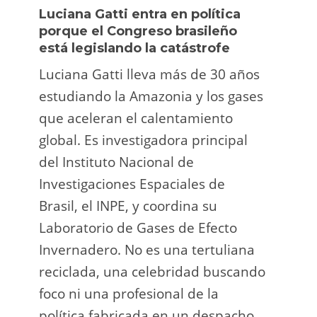
Luciana Gatti entra en política
Ecua
porque el Congreso brasileño
oro i
está legislando la catástrofe
la p
Luciana Gatti lleva más de 30 años
La A
estudiando la Amazonia y los gases
siend
que aceleran el calentamiento
ilega
global. Es investigadora principal
tarde
del Instituto Nacional de
direc
Investigaciones Espaciales de
Retro
Brasil, el INPE, y coordina su
camp
Laboratorio de Gases de Efecto
grup
Invernadero. No es una tertuliana
terri
reciclada, una celebridad buscando
prote
foco ni una profesional de la
guar
política fabricada en un despacho.
suert