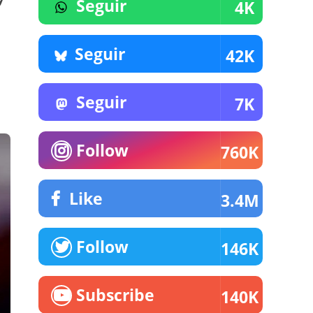
Seguir
4K
Seguir
42K
Seguir
7K
Follow
760K
Like
3.4M
Follow
146K
Subscribe
140K