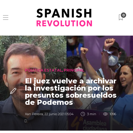
0
POLÍTICA ESTATAL
,
PRINCIPAL
El juez vuelve a archivar
la investigación por los
presuntos sobresueldos
de Podemos
Xan Pereira
,
22 junio 2021 05:04
3 min
1096