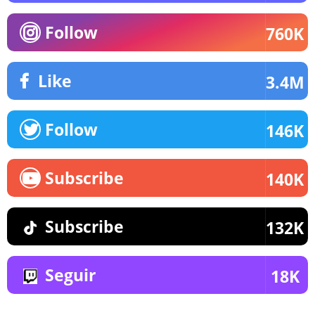
Follow
760K
Like
3.4M
Follow
146K
Subscribe
140K
Subscribe
132K
Seguir
18K