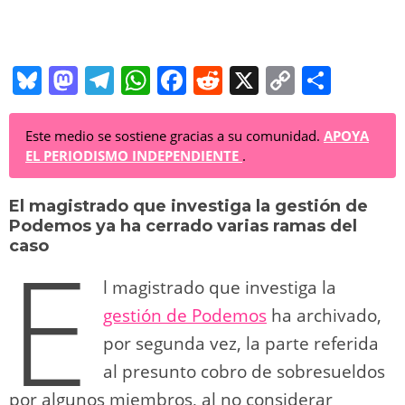
Bl
M
T
W
F
R
X
C
C
u
a
el
h
a
e
o
o
e
st
e
at
c
d
p
m
Este medio se sostiene gracias a su comunidad.
APOYA
EL PERIODISMO INDEPENDIENTE
.
sk
o
gr
s
e
di
y
p
y
d
a
A
b
t
Li
ar
El magistrado que investiga la gestión de
Podemos ya ha cerrado varias ramas del
o
m
p
o
n
tir
E
caso
n
p
o
k
l magistrado que investiga la
k
gestión de Podemos
ha archivado,
por segunda vez, la parte referida
al presunto cobro de sobresueldos
por algunos miembros, al no considerar