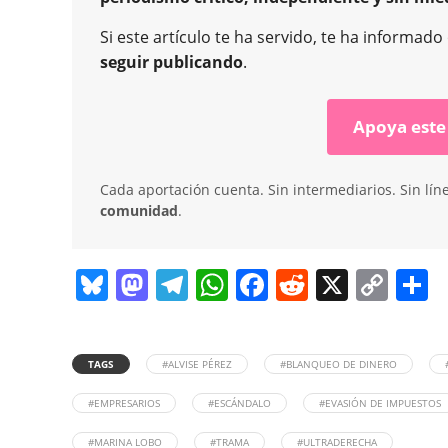
Si este artículo te ha servido, te ha informad
seguir publicando
.
Apoya este
Cada aportación cuenta. Sin intermediarios. Sin lín
comunidad
.
Bl
M
T
W
F
R
X
C
C
u
a
el
h
a
e
o
o
e
st
e
at
c
d
p
TAGS
#ALVISE PÉREZ
#BLANQUEO DE DINERO
sk
o
gr
s
e
di
y
p
y
d
a
A
b
t
Li
a
#EMPRESARIOS
#ESCÁNDALO
#EVASIÓN DE IMPUESTOS
o
m
p
o
n
t
#MARINA LOBO
#TRAMA
#ULTRADERECHA