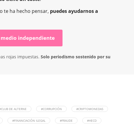
o o te ha hecho pensar,
puedes ayudarnos a
 medio independiente
eas rojas impuestas.
Solo periodismo sostenido por su
m
#CLUB DE ALTERNE
#CORRUPCIÓN
#CRIPTOMONEDAS
r
#FINANCIACIÓN ILEGAL
#FRAUDE
#HECD
ir