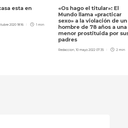
casa esta en
«Os hago el titular»: El
Mundo llama «practicar
sexo» a la violación de un
ctubre 2020 18:16
1 min
hombre de 78 años a una
menor prostituida por su
padres
Redaccion
,
10 mayo 2022 07:35
2 min