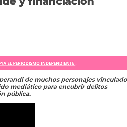
ude y financiación
m
YA EL PERIODISMO INDEPENDIENTE
.
perandi de muchos personajes vinculado
r
uido mediático para encubrir delitos
ir
ón pública.