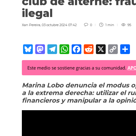
club de alterne: fra
ilegal
Xan Pereira
,
03 octubre 2024 07:42
0
1 min
95
Bl
M
T
W
F
R
X
C
C
u
a
el
h
a
e
o
o
e
st
e
at
c
d
p
Este medio se sostiene gracias a su comunidad.
APO
sk
o
gr
s
e
di
y
p
Marina Lobo denuncia el modus o
y
d
a
A
b
t
Li
a
a la extrema derecha: utilizar el r
o
m
p
o
n
t
financieros y manipular a la opini
n
p
o
k
k