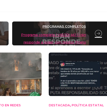
PROGRAMAS COMPLETOS
Programa completo | HECD! 461 | Irán
responde a Israel, con Néstor Prieto
TO EN REDES
DESTACADA
POLÍTICA ESTATAL
,