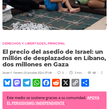
DERECHOS Y LIBERTADES
PRINCIPAL
,
El precio del asedio de Israel: un
millón de desplazados en Líbano,
dos millones en Gaza
Javier F. Ferrero
,
03 octubre 2024 07:48
0
3 min
68
Bl
M
T
W
F
R
X
C
C
u
a
el
h
a
e
o
o
e
st
e
at
c
d
p
m
Este medio se sostiene gracias a su comunidad.
APOYA
EL PERIODISMO INDEPENDIENTE
.
sk
o
gr
s
e
di
y
p