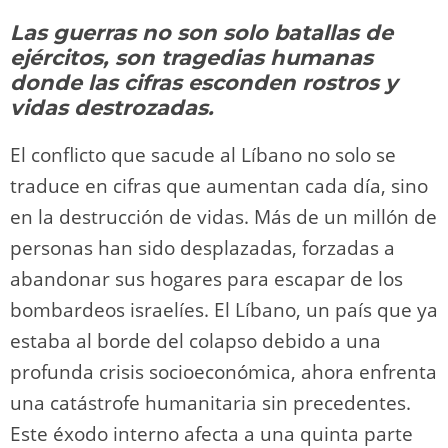
y
d
a
A
b
t
Li
ar
Las guerras no son solo batallas de
o
m
p
o
n
tir
ejércitos, son tragedias humanas
n
p
o
k
donde las cifras esconden rostros y
k
vidas destrozadas.
El conflicto que sacude al Líbano no solo se
traduce en cifras que aumentan cada día, sino
en la destrucción de vidas. Más de un millón de
personas han sido desplazadas, forzadas a
abandonar sus hogares para escapar de los
bombardeos israelíes. El Líbano, un país que ya
estaba al borde del colapso debido a una
profunda crisis socioeconómica, ahora enfrenta
una catástrofe humanitaria sin precedentes.
Este éxodo interno afecta a una quinta parte