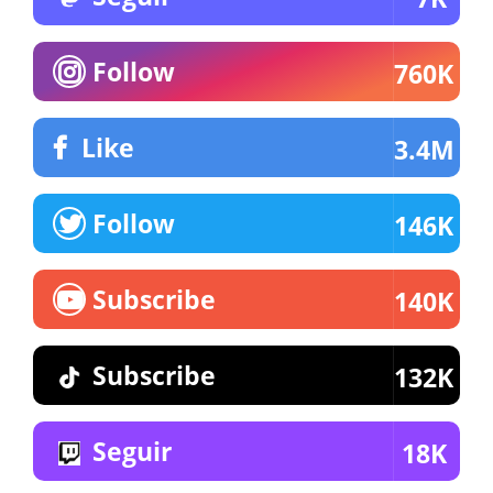
Follow
760K
Like
3.4M
Follow
146K
Subscribe
140K
Subscribe
132K
Seguir
18K