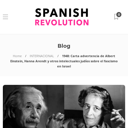
0
Blog
Home
INTERNACIONAL
1948: Carta advertencia de Albert
Einstein, Hanna Arendt y otros intelectuales judíos sobre el fascismo
en Israel