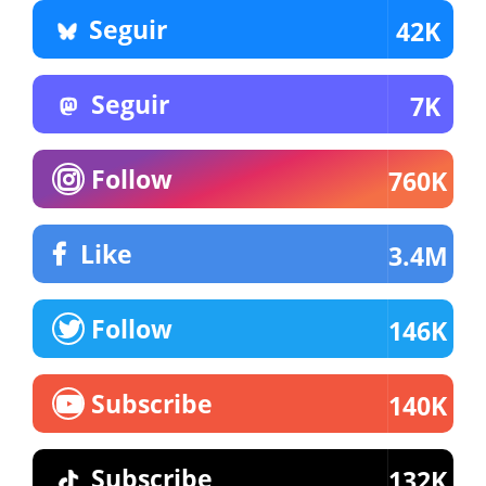
Seguir
42K
Seguir
7K
Follow
760K
Like
3.4M
Follow
146K
Subscribe
140K
Subscribe
132K