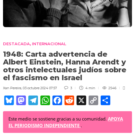
DESTACADA
INTERNACIONAL
,
1948: Carta advertencia de
Albert Einstein, Hanna Arendt y
otros intelectuales judíos sobre
el fascismo en Israel
Xan Pereira
,
03 octubre 2024 07:57
3
4 min
2546
Bl
M
T
W
F
R
X
C
C
u
a
el
h
a
e
o
o
e
st
e
at
c
d
p
m
Este medio se sostiene gracias a su comunidad.
APOYA
EL PERIODISMO INDEPENDIENTE
.
sk
o
gr
s
e
di
y
p