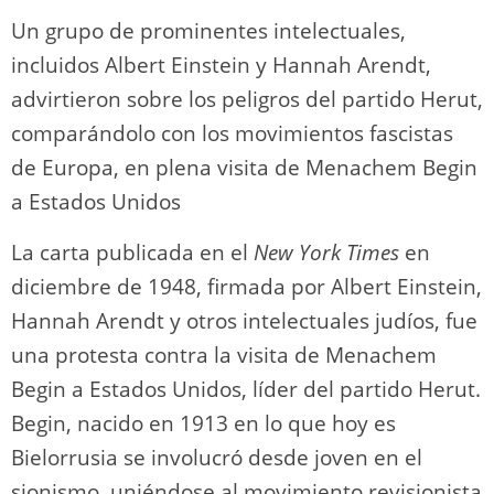
y
d
a
A
b
t
Li
ar
Un grupo de prominentes intelectuales,
o
m
p
o
n
tir
incluidos Albert Einstein y Hannah Arendt,
n
p
o
k
advirtieron sobre los peligros del partido Herut,
k
comparándolo con los movimientos fascistas
de Europa, en plena visita de Menachem Begin
a Estados Unidos
La carta publicada en el
New York Times
en
diciembre de 1948, firmada por Albert Einstein,
Hannah Arendt y otros intelectuales judíos, fue
una protesta contra la visita de Menachem
Begin a Estados Unidos, líder del partido Herut.
Begin, nacido en 1913 en lo que hoy es
Bielorrusia se involucró desde joven en el
sionismo, uniéndose al movimiento revisionista