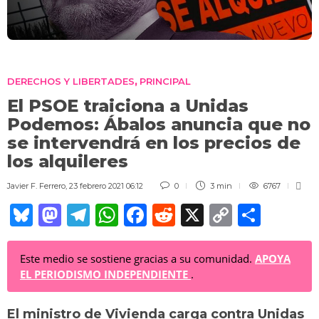
DERECHOS Y LIBERTADES
PRINCIPAL
,
El PSOE traiciona a Unidas
Podemos: Ábalos anuncia que no
se intervendrá en los precios de
los alquileres
Javier F. Ferrero
,
23 febrero 2021 06:12
0
3 min
6767
Bl
M
T
W
F
R
X
C
C
u
a
el
h
a
e
o
o
e
st
e
at
c
d
p
m
Este medio se sostiene gracias a su comunidad.
APOYA
EL PERIODISMO INDEPENDIENTE
.
sk
o
gr
s
e
di
y
p
y
d
a
A
b
t
Li
ar
El ministro de Vivienda carga contra Unidas