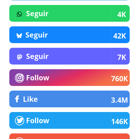
Seguir
4K
Seguir
42K
Seguir
7K
Follow
760K
Like
3.4M
Follow
146K