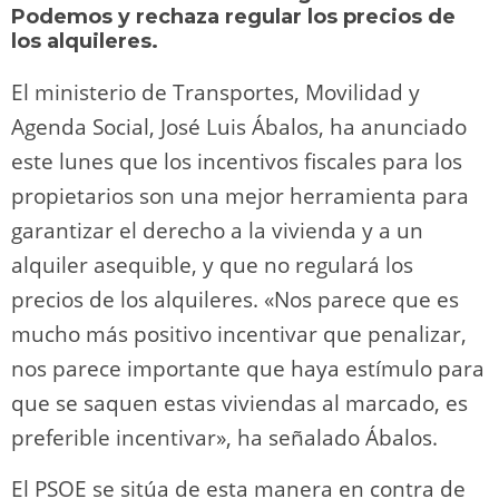
o
m
p
o
n
tir
Podemos y rechaza regular los precios de
n
p
o
k
los alquileres.
k
El ministerio de Transportes, Movilidad y
Agenda Social, José Luis Ábalos, ha anunciado
este lunes que los incentivos fiscales para los
propietarios son una mejor herramienta para
garantizar el derecho a la vivienda y a un
alquiler asequible, y que no regulará los
precios de los alquileres. «Nos parece que es
mucho más positivo incentivar que penalizar,
nos parece importante que haya estímulo para
que se saquen estas viviendas al marcado, es
preferible incentivar», ha señalado Ábalos.
El PSOE se sitúa de esta manera en contra de