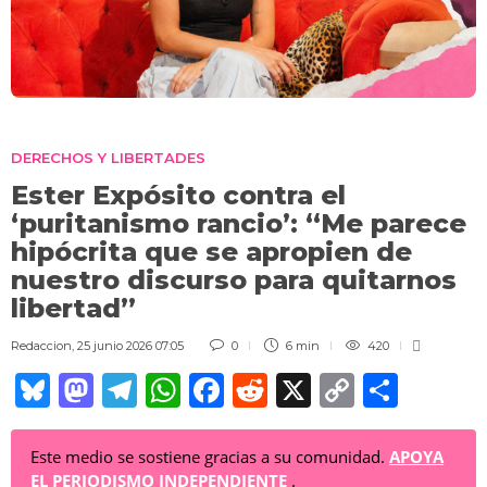
DERECHOS Y LIBERTADES
Ester Expósito contra el
‘puritanismo rancio’: “Me parece
hipócrita que se apropien de
nuestro discurso para quitarnos
libertad”
Redaccion
,
25 junio 2026 07:05
0
6 min
420
Bl
M
T
W
F
R
X
C
C
u
a
el
h
a
e
o
o
e
st
e
at
c
d
p
m
Este medio se sostiene gracias a su comunidad.
APOYA
EL PERIODISMO INDEPENDIENTE
.