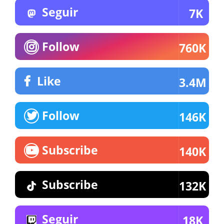
Seguir
7K
Follow
760K
Like
3.4M
Follow
146K
Subscribe
140K
Subscribe
132K
Seguir
18K