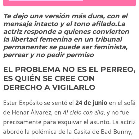
sk
o
gr
s
e
di
y
p
y
d
a
A
b
t
Li
ar
Te dejo una versión más dura, con el
o
m
p
o
n
tir
mensaje intacto y el tono afilado.La
n
p
o
k
actriz responde a quienes convierten
k
la libertad femenina en un tribunal
permanente: se puede ser feminista,
perrear y no pedir permiso
EL PROBLEMA NO ES EL PERREO,
ES QUIÉN SE CREE CON
DERECHO A VIGILARLO
Ester Expósito se sentó el
24 de junio
en el sofá
de Henar Álvarez, en
Al cielo con ella
, y no fue
precisamente para esquivar el asunto. La actriz
abordó la polémica de la Casita de Bad Bunny,