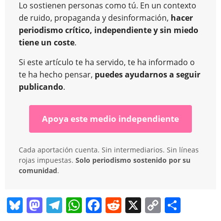
Lo sostienen personas como tú. En un contexto
de ruido, propaganda y desinformación,
hacer
periodismo crítico, independiente y sin miedo
tiene un coste
.
Si este artículo te ha servido, te ha informado o
te ha hecho pensar,
puedes ayudarnos a seguir
publicando
.
Apoya este medio independiente
Cada aportación cuenta. Sin intermediarios. Sin líneas
rojas impuestas.
Solo periodismo sostenido por su
comunidad
.
Bl
M
T
W
F
R
X
C
C
u
a
el
h
a
e
o
o