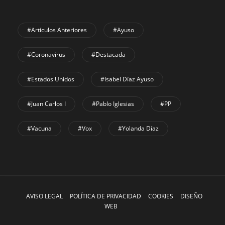
#Artículos Anteriores
#Ayuso
#coronavirus
#Destacada
#Estados Unidos
#Isabel Díaz Ayuso
#Juan Carlos I
#Pablo Iglesias
#PP
#Vacuna
#Vox
#Yolanda Díaz
AVISO LEGAL
POLÍTICA DE PRIVACIDAD
COOKIES
DISEÑO
WEB