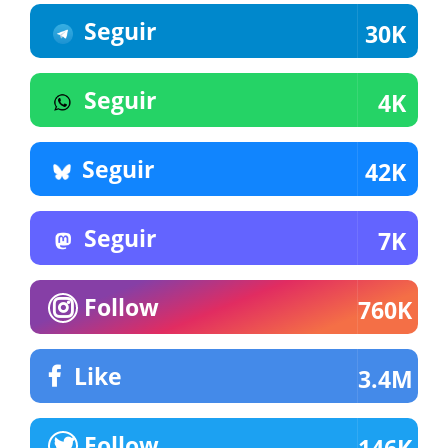
Seguir
30K
Seguir
4K
Seguir
42K
Seguir
7K
Follow
760K
Like
3.4M
Follow
146K