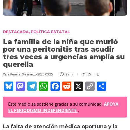
DESTACADA
POLÍTICA ESTATAL
,
La familia de la niña que murió
por una peritonitis tras acudir
tres veces a urgencias amplía su
querella
Xan Pereira
,
04 marzo 2023 00:25
2 min
55
Bl
M
T
W
F
R
X
C
C
u
a
el
h
a
e
o
o
e
st
e
at
c
d
p
m
Este medio se sostiene gracias a su comunidad.
APOYA
EL PERIODISMO INDEPENDIENTE
.
sk
o
gr
s
e
di
y
p
y
d
a
A
b
t
Li
ar
La falta de atención médica oportuna y la