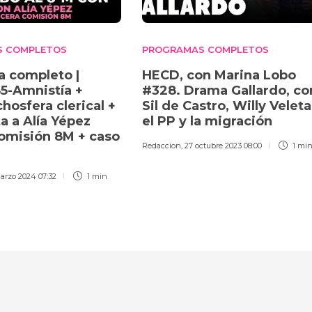
S COMPLETOS
PROGRAMAS COMPLETOS
 completo |
HECD, con Marina Lobo
5-Amnistía +
#328. Drama Gallardo, co
hosfera clerical +
Sil de Castro, Willy Veleta
a a Alía Yépez
el PP y la migración
omisión 8M + caso
Redaccion
,
27 octubre 2023 08:00
1 mi
arzo 2024 07:32
1 min