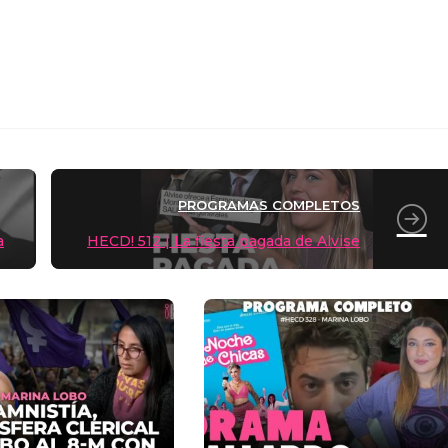
m
r
ir
PROGRAMAS COMPLETOS
a
HECD! 512 | La fiesta pagada de Alvise