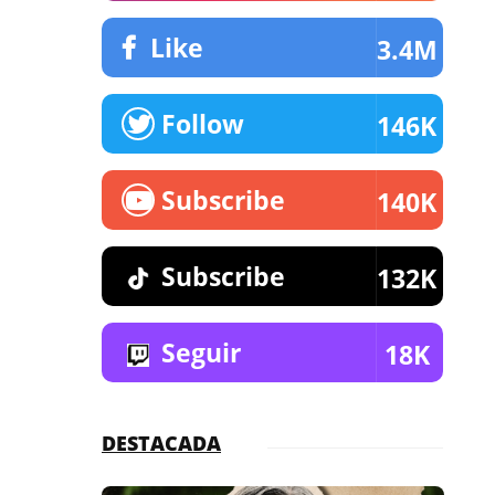
Like
3.4M
Follow
146K
Subscribe
140K
Subscribe
132K
Seguir
18K
DESTACADA