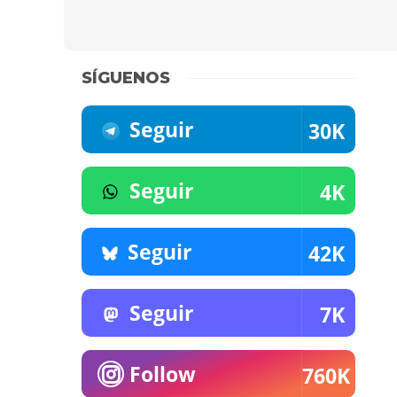
SÍGUENOS
Seguir
30K
Seguir
4K
Seguir
42K
Seguir
7K
Follow
760K