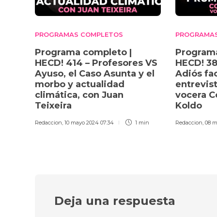
PROGRAMAS COMPLETOS
PROGRAMA
Programa completo |
Programa
HECD! 414 – Profesores VS
HECD! 38
Ayuso, el Caso Asunta y el
Adiós fac
morbo y actualidad
entrevist
climática, con Juan
vocera C
Teixeira
Koldo
Redaccion
,
10 mayo 2024 07:34
1 min
Redaccion
,
08 m
Deja una respuesta