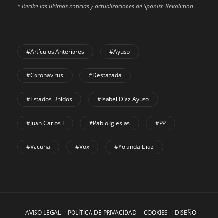
* Recibe las últimas noticias y actualizaciones de Spanish Revolution
#Artículos Anteriores
#Ayuso
#coronavirus
#Destacada
#Estados Unidos
#Isabel Díaz Ayuso
#Juan Carlos I
#Pablo Iglesias
#PP
#Vacuna
#Vox
#Yolanda Díaz
AVISO LEGAL
POLÍTICA DE PRIVACIDAD
COOKIES
DISEÑO