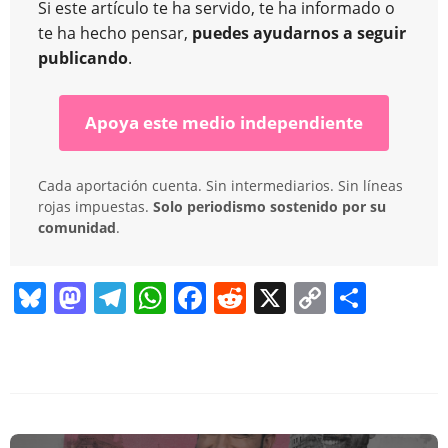
Si este artículo te ha servido, te ha informado o
te ha hecho pensar,
puedes ayudarnos a seguir
publicando
.
Apoya este medio independiente
Cada aportación cuenta. Sin intermediarios. Sin líneas
rojas impuestas.
Solo periodismo sostenido por su
comunidad
.
Bl
M
T
W
F
R
X
C
C
u
a
el
h
a
e
o
o
e
st
e
at
c
d
p
m
sk
o
gr
s
e
di
y
p
y
d
a
A
b
t
Li
ar