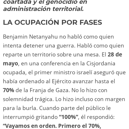
n
p
o
k
coartada y el genocidio en
k
administración territorial.
LA OCUPACIÓN POR FASES
Benjamin Netanyahu no habló como quien
intenta detener una guerra. Habló como quien
reparte un territorio sobre una mesa. El
28 de
mayo
, en una conferencia en la Cisjordania
ocupada, el primer ministro israelí aseguró que
había ordenado al Ejército avanzar hasta el
70%
de la Franja de Gaza. No lo hizo con
solemnidad trágica. Lo hizo incluso con margen
para la burla. Cuando parte del público le
interrumpió gritando
“100%”
, él respondió:
“Vayamos en orden. Primero el 70%,