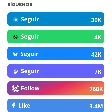
SÍGUENOS
Seguir
30K
Seguir
4K
Seguir
42K
Seguir
7K
Follow
760K
Like
3.4M