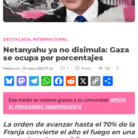
DESTACADA
INTERNACIONAL
,
Netanyahu ya no disimula: Gaza
se ocupa por porcentajes
Redaccion
,
29 mayo 2026 07:42
1
5 min
130
Bl
M
T
W
F
R
X
C
C
u
a
el
h
a
e
o
o
e
st
e
at
c
d
p
m
Este medio se sostiene gracias a su comunidad.
APOYA
EL PERIODISMO INDEPENDIENTE
.
sk
o
gr
s
e
di
y
p
y
d
a
A
b
t
Li
ar
La orden de avanzar hasta el 70% de la
o
m
p
o
n
tir
Franja convierte el alto el fuego en una