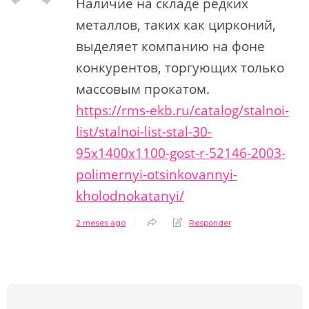
Наличие на складе редких
металлов, таких как цирконий,
выделяет компанию на фоне
конкурентов, торгующих только
массовым прокатом.
https://rms-ekb.ru/catalog/stalnoi-
list/stalnoi-list-stal-30-
95x1400x1100-gost-r-52146-2003-
polimernyi-otsinkovannyi-
kholodnokatanyi/
2 meses ago
Responder