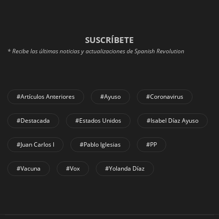
SUSCRÍBETE
* Recibe las últimas noticias y actualizaciones de Spanish Revolution
#Artículos Anteriores
#Ayuso
#coronavirus
#Destacada
#Estados Unidos
#Isabel Díaz Ayuso
#Juan Carlos I
#Pablo Iglesias
#PP
#Vacuna
#Vox
#Yolanda Díaz