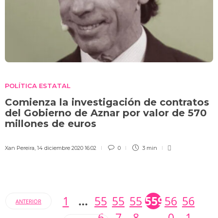
POLÍTICA ESTATAL
Comienza la investigación de contratos
del Gobierno de Aznar por valor de 570
millones de euros
Xan Pereira
,
14 diciembre 2020 16:02
0
3 min
1
…
55
55
55
559
56
56
ANTERIOR
6
7
8
0
1