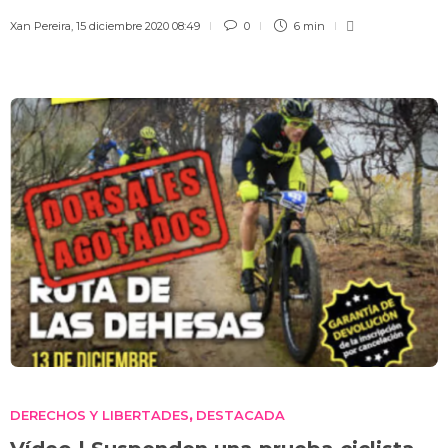
Xan Pereira
,
15 diciembre 2020 08:49
0
6 min
DERECHOS Y LIBERTADES
DESTACADA
,