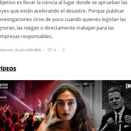
bjetivo es llevar la ciencia al lugar donde se aprueban las
eyes que están acelerando el desastre. Porque publicar
nvestigaciones sirve de poco cuando quienes legislan las
gnoran, las niegan o directamente trabajan para las
mpresas responsables.
edaccion
,
16 julio 2026 08:10
0
VÍDEOS