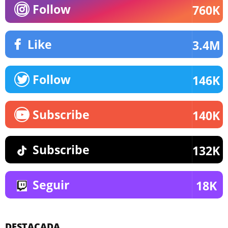
Follow
760K
Like
3.4M
Follow
146K
Subscribe
140K
Subscribe
132K
Seguir
18K
DESTACADA