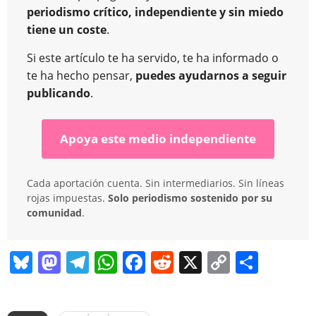
periodismo crítico, independiente y sin miedo
tiene un coste
.
Si este artículo te ha servido, te ha informado o
te ha hecho pensar,
puedes ayudarnos a seguir
publicando
.
Apoya este medio independiente
Cada aportación cuenta. Sin intermediarios. Sin líneas
rojas impuestas.
Solo periodismo sostenido por su
comunidad
.
Bl
M
T
W
F
R
X
C
C
u
a
el
h
a
e
o
o
e
st
e
at
c
d
p
m