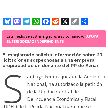
Bl
M
T
W
F
R
X
C
C
u
a
el
h
a
e
o
o
e
st
e
at
c
d
p
m
Este medio se sostiene gracias a su comunidad.
APOYA
EL PERIODISMO INDEPENDIENTE
.
sk
o
gr
s
e
di
y
p
y
d
a
A
b
t
Li
ar
El magistrado solicita información sobre 23
licitaciones sospechosas a una empresa
o
m
p
o
n
tir
S
propiedad de un donante del PP
de Aznar
n
p
o
k
antiago Pedraz, juez de la Audiencia
k
Nacional, ha autorizado la petición
de la Unidad Central de
Delincuencia Económica y Fiscal
(UDEF) de la Policía Nacional para que se