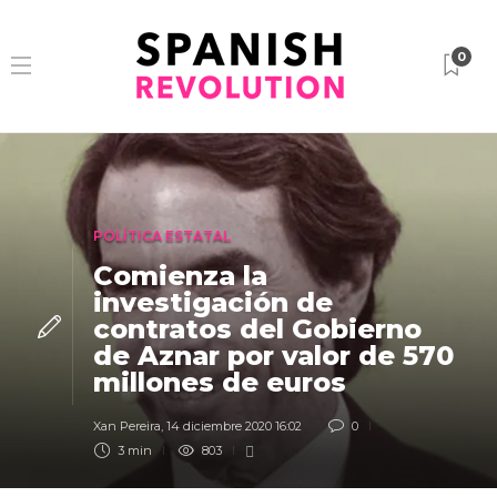
0
POLÍTICA ESTATAL
Comienza la
investigación de
contratos del Gobierno
de Aznar por valor de 570
millones de euros
Xan Pereira
,
14 diciembre 2020 16:02
0
3 min
803