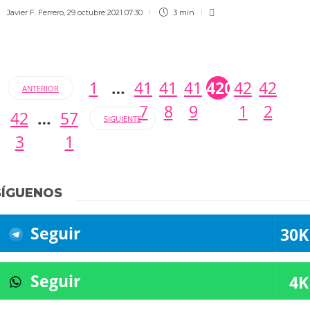
Javier F. Ferrero
,
29 octubre 2021 07:30
3 min
1
…
41
41
41
420
42
42
ANTERIOR
7
8
9
1
2
42
…
57
SIGUIENTE
3
1
SÍGUENOS
Seguir
30K
Seguir
4K