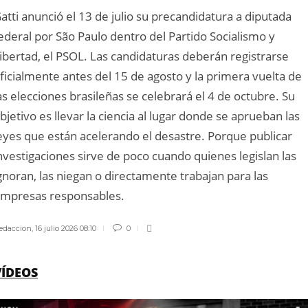
atti anunció el 13 de julio su precandidatura a diputada
ederal por São Paulo dentro del Partido Socialismo y
ibertad, el PSOL. Las candidaturas deberán registrarse
ficialmente antes del 15 de agosto y la primera vuelta de
as elecciones brasileñas se celebrará el 4 de octubre. Su
bjetivo es llevar la ciencia al lugar donde se aprueban las
eyes que están acelerando el desastre. Porque publicar
nvestigaciones sirve de poco cuando quienes legislan las
gnoran, las niegan o directamente trabajan para las
mpresas responsables.
edaccion
,
16 julio 2026 08:10
0
VÍDEOS