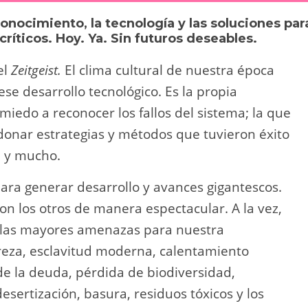
y
p
onocimiento, la tecnología y las soluciones par
Li
ar
íticos. Hoy. Ya. Sin futuros deseables.
n
tir
el
Zeitgeist.
El clima cultural de nuestra época
k
 ese desarrollo tecnológico. Es la propia
miedo a reconocer los fallos del sistema; la que
donar estrategias y métodos que tuvieron éxito
, y mucho.
para generar desarrollo y avances gigantescos.
on los otros de manera espectacular. A la vez,
e las mayores amenazas para nuestra
reza, esclavitud moderna, calentamiento
de la deuda, pérdida de biodiversidad,
esertización, basura, residuos tóxicos y los