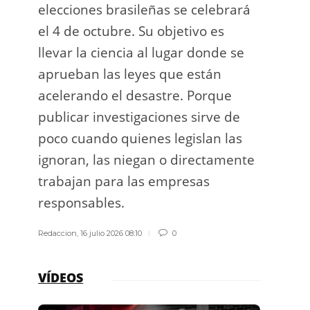
elecciones brasileñas se celebrará
a exp
el 4 de octubre. Su objetivo es
espac
llevar la ciencia al lugar donde se
Los d
aprueban las leyes que están
los g
acelerando el desastre. Porque
publicar investigaciones sirve de
Redacci
poco cuando quienes legislan las
ignoran, las niegan o directamente
trabajan para las empresas
responsables.
Redaccion
,
16 julio 2026 08:10
0
VÍDEOS