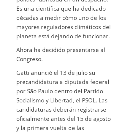
Es una científica que ha dedicado
incau
décadas a medir cómo uno de los
para 
mayores reguladores climáticos del
que l
planeta está dejando de funcionar.
En e
Ahora ha decidido presentarse al
Napo-
Congreso.
fuer
insp
Gatti anunció el 13 de julio su
fuer
precandidatura a diputada federal
afir
por São Paulo dentro del Partido
a los
Socialismo y Libertad, el PSOL. Las
teléf
candidaturas deberán registrarse
Quien
oficialmente antes del 15 de agosto
auto
y la primera vuelta de las
desar