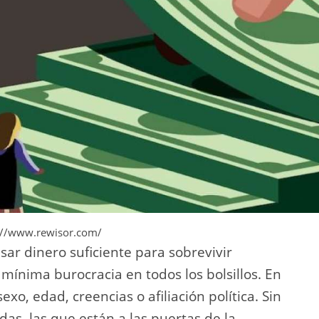
s://www.rewisor.com/
sar dinero suficiente para sobrevivir
ínima burocracia en todos los bolsillos. En
xo, edad, creencias o afiliación política. Sin
as, las que están a las puertas de la