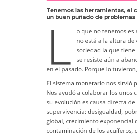
sk
o
gr
s
e
di
Tenemos las herramientas, el c
y
d
a
A
b
t
L
un buen puñado de problemas cr
o
m
p
o
o que no tenemos es 
n
p
o
no está a la altura de
k
sociedad la que tiene 
se resiste aún a aban
en el pasado. Porque lo tuvieron
El sistema monetario nos sirvió 
Nos ayudó a colaborar los unos c
su evolución es causa directa d
supervivencia: desigualdad, pob
global, crecimiento exponencial 
contaminación de los acuíferos, d