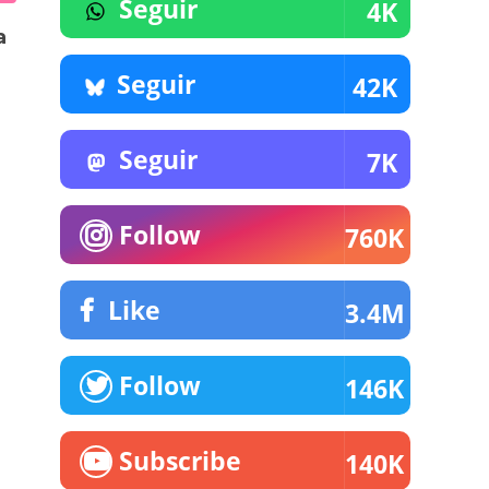
Seguir
4K
a
Seguir
42K
Seguir
7K
Follow
760K
Like
3.4M
Follow
146K
Subscribe
140K