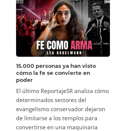
15.000 personas ya han visto
Víde
cómo la fe se convierte en
pers
poder
Un tu
El último ReportajeSR analiza cómo
Fermí
determinados sectores del
atrac
evangelismo conservador dejaron
y ani
de limitarse a los templos para
deco
convertirse en una maquinaria
viral