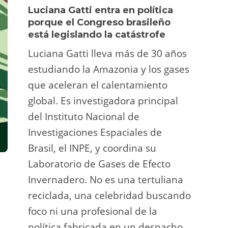
Luciana Gatti entra en política
Ecua
porque el Congreso brasileño
oro i
está legislando la catástrofe
la p
Luciana Gatti lleva más de 30 años
La A
estudiando la Amazonia y los gases
siend
que aceleran el calentamiento
ilega
global. Es investigadora principal
tarde
del Instituto Nacional de
direc
Investigaciones Espaciales de
Retro
Brasil, el INPE, y coordina su
camp
Laboratorio de Gases de Efecto
grup
Invernadero. No es una tertuliana
terri
reciclada, una celebridad buscando
prote
foco ni una profesional de la
guar
política fabricada en un despacho.
suert