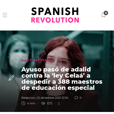
0
POLÍTICA ESTATAL
Ayuso pasó de adalid
contra la ‘ley Celaá’ a
despedir a 388 maestros
de educación especial
Redaccion
,
22 diciembre 2020 10:34
0
4 min
1272