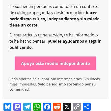
Lo sostienen personas como tú. En un contexto
de ruido, propaganda y desinformación,
hacer
periodismo crítico, independiente y sin miedo
tiene un coste
.
Si este artículo te ha servido, te ha informado o
te ha hecho pensar,
puedes ayudarnos a seguir
publicando
.
Apoya este medio independiente
Cada aportación cuenta. Sin intermediarios. Sin líneas
rojas impuestas.
Solo periodismo sostenido por su
comunidad
.
Bl
M
T
W
F
R
X
C
C