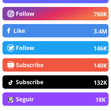
Follow
760K
Like
3.4M
Follow
146K
Subscribe
140K
Subscribe
132K
Seguir
18K