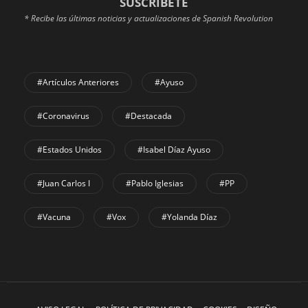
SUSCRÍBETE
* Recibe las últimas noticias y actualizaciones de Spanish Revolution
#Artículos Anteriores
#Ayuso
#coronavirus
#Destacada
#Estados Unidos
#Isabel Díaz Ayuso
#Juan Carlos I
#Pablo Iglesias
#PP
#Vacuna
#Vox
#Yolanda Díaz