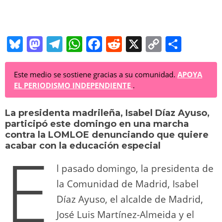
Bl
M
T
W
F
R
X
C
C
u
a
el
h
a
e
o
o
e
st
e
at
c
d
p
m
Este medio se sostiene gracias a su comunidad.
APOYA
EL PERIODISMO INDEPENDIENTE
.
sk
o
gr
s
e
di
y
p
y
d
a
A
b
t
Li
ar
La presidenta madrileña, Isabel Díaz Ayuso,
participó este domingo en una marcha
o
m
p
o
n
tir
contra la LOMLOE denunciando que quiere
E
n
p
o
k
acabar con la educación especial
k
l pasado domingo, la presidenta de
la Comunidad de Madrid, Isabel
Díaz Ayuso, el alcalde de Madrid,
José Luis Martínez-Almeida y el