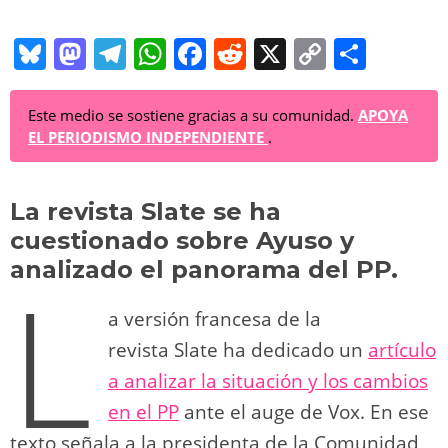
Bl
M
T
W
F
R
X
C
C
u
a
el
h
a
e
o
o
e
st
e
at
c
d
p
m
Este medio se sostiene gracias a su comunidad.
APOYA
EL PERIODISMO INDEPENDIENTE
.
sk
o
gr
s
e
di
y
p
y
d
a
A
b
t
Li
ar
La revista Slate se ha
o
m
p
o
n
tir
cuestionado sobre Ayuso y
n
p
o
k
analizado el panorama del PP.
L
k
a versión francesa de la
revista Slate ha dedicado un
artículo
a analizar la situación y los cambios
en el PP
ante el auge de Vox. En ese
texto señala a la presidenta de la Comunidad