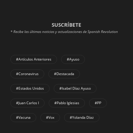
SUSCRÍBETE
* Recibe las últimas noticias y actualizaciones de Spanish Revolution
#Artículos Anteriores
#Ayuso
#coronavirus
#Destacada
#Estados Unidos
#Isabel Díaz Ayuso
#Juan Carlos I
#Pablo Iglesias
#PP
#Vacuna
#Vox
#Yolanda Díaz