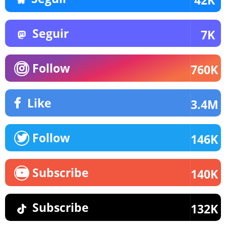
42K
Seguir
7K
Follow
760K
Like
3.4M
Follow
146K
Subscribe
140K
Subscribe
132K