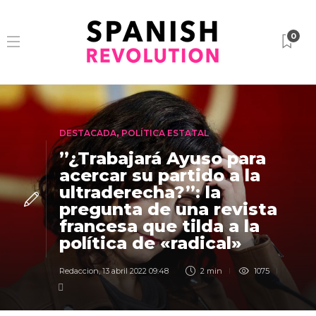
0
DESTACADA
,
POLÍTICA ESTATAL
”¿Trabajará Ayuso para
acercar su partido a la
ultraderecha?”: la
pregunta de una revista
francesa que tilda a la
política de «radical»
Redaccion
,
13 abril 2022 09:48
2 min
1075