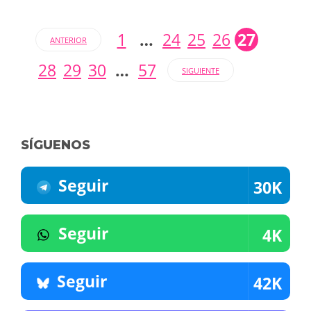
1
…
24
25
26
27
ANTERIOR
28
29
30
…
57
SIGUIENTE
SÍGUENOS
Seguir
30K
Seguir
4K
Seguir
42K