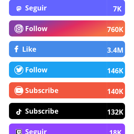
Seguir
7K
Follow
760K
Like
3.4M
Follow
146K
Subscribe
140K
Subscribe
132K
Seguir
18K