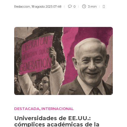
Redaccion
,
18 agosto 2025 07:48
0
3 min
DESTACADA
INTERNACIONAL
,
Universidades de EE.UU.:
cómplices académicas de la