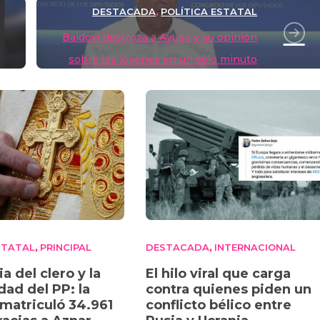
Li
ar
DESTACADA
POLÍTICA ESTATAL
,
n
tir
Baldoví destroza a Ayuso y su opinión
k
sobre los jóvenes en un solo minuto
STATAL
PRINCIPAL
DESTACADA
INTERNACIONAL
,
,
ia del clero y la
El hilo viral que carga
dad del PP: la
contra quienes piden un
nmatriculó 34.961
conflicto bélico entre