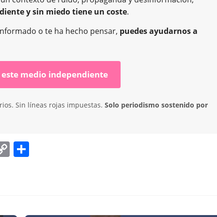
diente y sin miedo tiene un coste
.
ha informado o te ha hecho pensar,
puedes ayudarnos a
 este medio independiente
ios. Sin líneas rojas impuestas.
Solo periodismo sostenido por
C
C
o
o
p
m
y
p