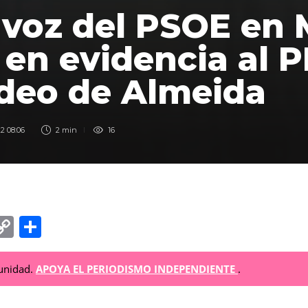
avoz del PSOE en 
en evidencia al 
ídeo de Almeida
2 08:06
2 min
16
C
C
o
o
p
m
munidad.
APOYA EL PERIODISMO INDEPENDIENTE
.
y
p