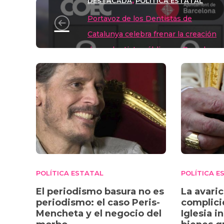
y
d
a
A
b
t
DESTACADA
POLÍTICA ESTATAL
,
o
m
p
o
Portavoz de los Dentistas de
n
p
o
Catalunya celebra frenar la creación
k
de un dentista público en Barcelona
POLÍTICA ESTATAL
POLÍTICA E
El periodismo basura no es
La avaric
periodismo: el caso Peris-
complici
Mencheta y el negocio del
Iglesia i