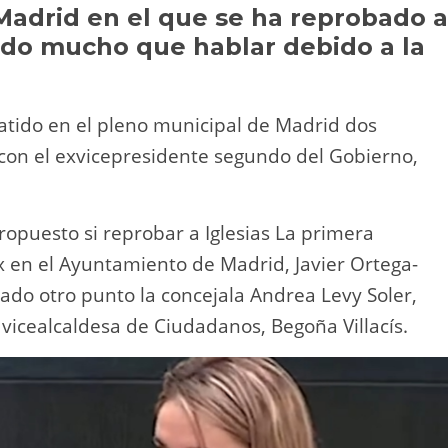
Li
ar
Madrid en el que se ha reprobado a
ndo mucho que hablar debido a la
n
tir
k
atido en el pleno municipal de Madrid dos
con el exvicepresidente segundo del Gobierno,
ropuesto si reprobar a Iglesias La primera
x en el Ayuntamiento de Madrid, Javier Ortega-
tado otro punto la concejala Andrea Levy Soler,
 vicealcaldesa de Ciudadanos, Begoña Villacís.