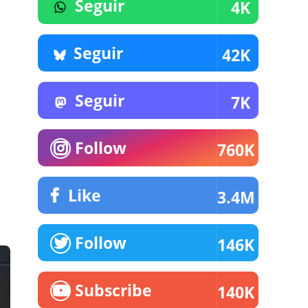
Seguir
4K
Seguir
42K
Seguir
7K
Follow
760K
Like
3.4M
Follow
146K
Subscribe
140K