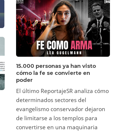
15.000 personas ya han visto
Víde
cómo la fe se convierte en
pers
poder
Un tu
El último ReportajeSR analiza cómo
Fermí
determinados sectores del
atrac
DESTACADA
MEDIO AMBIENTE
DESTACADA
,
evangelismo conservador dejaron
y ani
¿Urgencia climática? No, el
Vídeo | «Así
de limitarse a los templos para
cambio ya está aquí.
cotorras en
deco
Meteored se actualiza para
Almeida con
convertirse en una maquinaria
viral