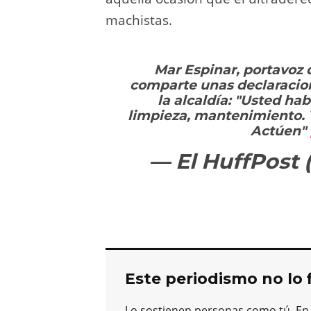
machistas.
Mar Espinar, portavoz
comparte unas declaracio
la alcaldía: "Usted hab
limpieza, mantenimiento. Y
Actúen"
— El HuffPost
Este periodismo no lo 
Lo sostienen personas como tú. En