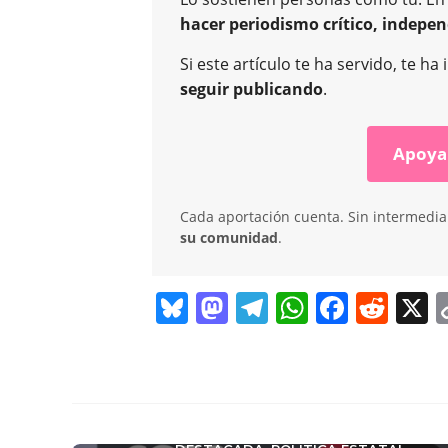
hacer periodismo crítico, indepen
Si este artículo te ha servido, te 
seguir publicando
.
Apoya
Cada aportación cuenta. Sin intermediar
su comunidad
.
Bl
M
T
W
F
R
X
u
a
el
h
a
e
e
st
e
at
c
d
sk
o
gr
s
e
di