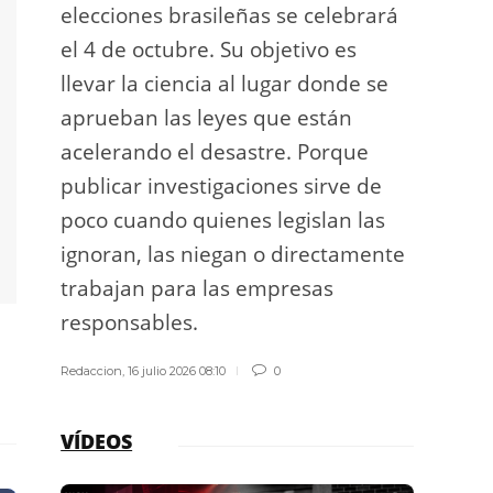
elecciones brasileñas se celebrará
a exp
el 4 de octubre. Su objetivo es
espac
llevar la ciencia al lugar donde se
Los d
aprueban las leyes que están
los g
acelerando el desastre. Porque
publicar investigaciones sirve de
Redacci
poco cuando quienes legislan las
ignoran, las niegan o directamente
trabajan para las empresas
responsables.
Redaccion
,
16 julio 2026 08:10
0
VÍDEOS