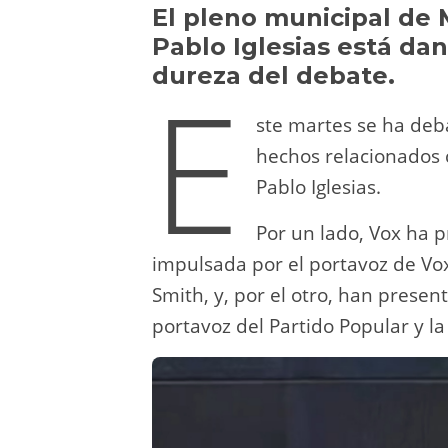
y
d
a
A
b
t
El pleno municipal de 
Pablo Iglesias está da
o
m
p
o
dureza del debate.
E
n
p
o
k
ste martes se ha deb
hechos relacionados 
Pablo Iglesias.
Por un lado, Vox ha p
impulsada por el portavoz de Vo
Smith, y, por el otro, han presen
portavoz del Partido Popular y la