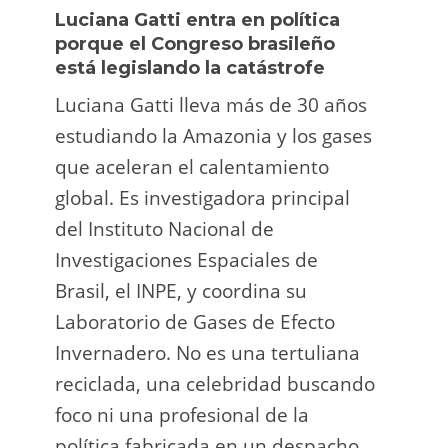
Luciana Gatti entra en política
Ecua
porque el Congreso brasileño
oro i
está legislando la catástrofe
la p
Luciana Gatti lleva más de 30 años
La A
estudiando la Amazonia y los gases
siend
que aceleran el calentamiento
ilega
global. Es investigadora principal
tarde
del Instituto Nacional de
direc
Investigaciones Espaciales de
Retro
Brasil, el INPE, y coordina su
camp
Laboratorio de Gases de Efecto
grup
Invernadero. No es una tertuliana
terri
reciclada, una celebridad buscando
prote
foco ni una profesional de la
guar
política fabricada en un despacho.
suert