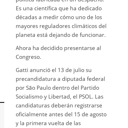
Es una científica que ha dedicado
incau
décadas a medir cómo uno de los
para 
mayores reguladores climáticos del
que l
planeta está dejando de funcionar.
En e
Ahora ha decidido presentarse al
Napo-
Congreso.
fuer
insp
Gatti anunció el 13 de julio su
fuer
precandidatura a diputada federal
afir
por São Paulo dentro del Partido
a los
Socialismo y Libertad, el PSOL. Las
teléf
candidaturas deberán registrarse
Quien
oficialmente antes del 15 de agosto
auto
y la primera vuelta de las
desar