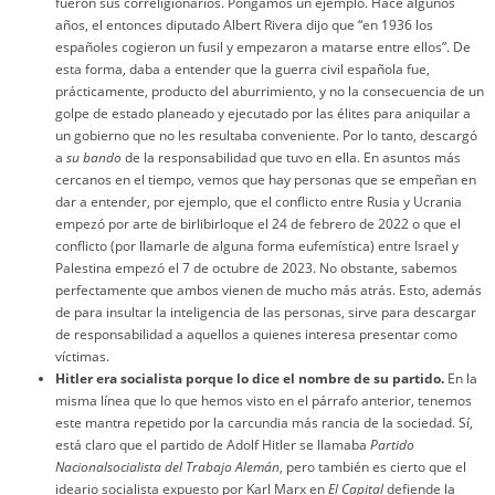
fueron sus correligionarios. Pongamos un ejemplo. Hace algunos
años, el entonces diputado Albert Rivera dijo que “en 1936 los
españoles cogieron un fusil y empezaron a matarse entre ellos”. De
esta forma, daba a entender que la guerra civil española fue,
prácticamente, producto del aburrimiento, y no la consecuencia de un
golpe de estado planeado y ejecutado por las élites para aniquilar a
un gobierno que no les resultaba conveniente. Por lo tanto, descargó
a
su bando
de la responsabilidad que tuvo en ella. En asuntos más
cercanos en el tiempo, vemos que hay personas que se empeñan en
dar a entender, por ejemplo, que el conflicto entre Rusia y Ucrania
empezó por arte de birlibirloque el 24 de febrero de 2022 o que el
conflicto (por llamarle de alguna forma eufemística) entre Israel y
Palestina empezó el 7 de octubre de 2023. No obstante, sabemos
perfectamente que ambos vienen de mucho más atrás. Esto, además
de para insultar la inteligencia de las personas, sirve para descargar
de responsabilidad a aquellos a quienes interesa presentar como
víctimas.
Hitler era socialista porque lo dice el nombre de su partido.
En la
misma línea que lo que hemos visto en el párrafo anterior, tenemos
este mantra repetido por la carcundia más rancia de la sociedad. Sí,
está claro que el partido de Adolf Hitler se llamaba
Partido
Nacionalsocialista del Trabajo Alemán
, pero también es cierto que el
ideario socialista expuesto por Karl Marx en
El Capital
defiende la