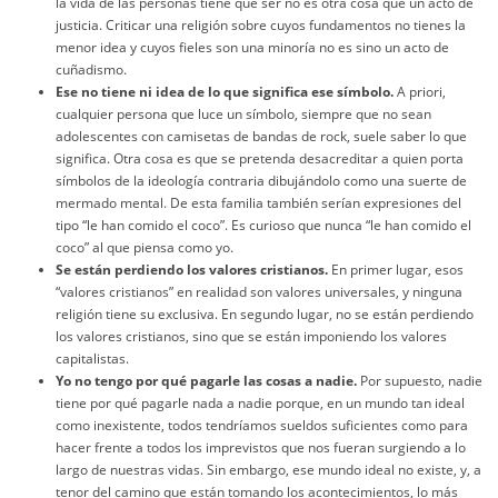
la vida de las personas tiene que ser no es otra cosa que un acto de
justicia. Criticar una religión sobre cuyos fundamentos no tienes la
menor idea y cuyos fieles son una minoría no es sino un acto de
cuñadismo.
Ese no tiene ni idea de lo que significa ese símbolo.
A priori,
cualquier persona que luce un símbolo, siempre que no sean
adolescentes con camisetas de bandas de rock, suele saber lo que
significa. Otra cosa es que se pretenda desacreditar a quien porta
símbolos de la ideología contraria dibujándolo como una suerte de
mermado mental. De esta familia también serían expresiones del
tipo “le han comido el coco”. Es curioso que nunca “le han comido el
coco” al que piensa como yo.
Se están perdiendo los valores cristianos.
En primer lugar, esos
“valores cristianos” en realidad son valores universales, y ninguna
religión tiene su exclusiva. En segundo lugar, no se están perdiendo
los valores cristianos, sino que se están imponiendo los valores
capitalistas.
Yo no tengo por qué pagarle las cosas a nadie.
Por supuesto, nadie
tiene por qué pagarle nada a nadie porque, en un mundo tan ideal
como inexistente, todos tendríamos sueldos suficientes como para
hacer frente a todos los imprevistos que nos fueran surgiendo a lo
largo de nuestras vidas. Sin embargo, ese mundo ideal no existe, y, a
tenor del camino que están tomando los acontecimientos, lo más