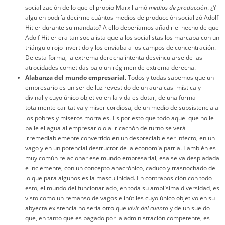
socialización de lo que el propio Marx llamó
medios de producción
. ¿Y
alguien podría decirme cuántos medios de producción socializó Adolf
Hitler durante su mandato? A ello deberíamos añadir el hecho de que
Adolf Hitler era tan socialista que a los socialistas los marcaba con un
triángulo rojo invertido y los enviaba a los campos de concentración.
De esta forma, la extrema derecha intenta desvincularse de las
atrocidades cometidas bajo un régimen de extrema derecha.
Alabanza del mundo empresarial.
Todos y todas sabemos que un
empresario es un ser de luz revestido de un aura casi mística y
divinal y cuyo único objetivo en la vida es dotar, de una forma
totalmente caritativa y misericordiosa, de un medio de subsistencia a
los pobres y míseros mortales. Es por esto que todo aquel que no le
baile el agua al empresario o al ricachón de turno se verá
irremediablemente convertido en un despreciable ser infecto, en un
vago y en un potencial destructor de la economía patria. También es
muy común relacionar ese mundo empresarial, esa selva despiadada
e inclemente, con un concepto anacrónico, caduco y trasnochado de
lo que para algunos es la masculinidad. En contraposición con todo
esto, el mundo del funcionariado, en toda su amplísima diversidad, es
visto como un remanso de vagos e inútiles cuyo único objetivo en su
abyecta existencia no sería otro que
vivir del cuento
y de un sueldo
que, en tanto que es pagado por la administración competente, es