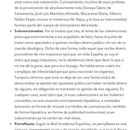
visto como una subvención. Curiosamente, muchos de esos profetas
de la privatización de absolutamente todo (Soraya Sáenz de
Santamaría, José Luis Martínez-Almeida, Macarena Olona, Alberto
Núñez Feijóo, incluso el misterioso M. Rajoy, y la lista es interminable)
forman parte del cuerpo de funcionarios del estado.
Subvencionados.
Por el motivo que sea, el tema de las subvenciones
preocupa enormemente a los españoles de bien, hasta el punto de
tratar como apestados a quienes reciben dinero público sin ser de su
cuerda ideológica. Dicho de otra forma, todo aquel que reciba dinero
procedente de mis impuestos (porque, en toda España, yo soy el
único que paga impuestos, no lo olvidemos) tiene que decir lo que a
mí me dé la gana, que para eso le pago. No hablaremos sobre los
complejos de inferioridad porque para eso están los expertos.
Tampoco diremos que esta no deja de ser una forma (más) de
desacreditar la opinión del oponente político (al haber recibido dinero
de alguien, mi obligación es transmitir la opinión de ese alguien). En
cualquier caso, está claro que, si esas subvenciones se las hubieran
concedido, en una situación estrictamente hipotética, a entidades
bancarias en forma de rescate o a medios de comunicación, también
de forma hipotética, en forma de publicidad institucional, esas
subvenciones ya no serían tan mal vistas.
Perroflauta.
Según la Real Academia Española, un
perroflauta
es una
persona, generalmente joven y de aspecto desaliñado, que toca la flauta