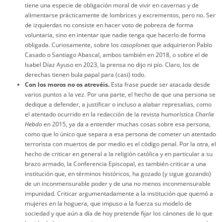
tiene una especie de obligación moral de vivir en cavernas y de
alimentarse prácticamente de lombrices y excrementos, pero no. Ser
de izquierdas no consiste en hacer voto de pobreza de forma
voluntaria, sino en intentar que nadie tenga que hacerlo de forma
obligada. Curiosamente, sobre los
casoplones
que adquirieron Pablo
Casado o Santiago Abascal, ambos también en 2018, o sobre el de
Isabel Díaz Ayuso en 2023, la prensa no dijo ni pío. Claro, los de
derechas tienen bula papal para (casi) todo.
Con los moros no os atrevéis.
Esta frase puede ser atacada desde
varios puntos a la vez. Por una parte, el hecho de que una persona se
dedique a defender, a justificar o incluso a alabar represalias, como
el atentado ocurrido en la redacción de la revista humorística
Charlie
Hebdo
en 2015, ya da a entender muchas cosas sobre esa persona,
como que lo único que separa a esa persona de cometer un atentado
terrorista con muertos de por medio es el código penal. Por la otra, el
hecho de criticar en general a la religión católica y en particular a su
brazo armado, la Conferencia Episcopal, es también criticar a una
institución que, en términos históricos, ha gozado (y sigue gozando)
de un inconmensurable poder y de una no menos inconmensurable
impunidad. Criticar argumentadamente a la institución que quemó a
mujeres en la hoguera, que impuso a la fuerza su modelo de
sociedad y que aún a día de hoy pretende fijar los cánones de lo que