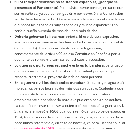
Si los independentistas no se sienten españoles, ¿por qué se
presentan al Parlamento?
Pues básicamente porque, en tanto que
son españoles, ya sea por obligación o por devoción, la Constitución
les da derecho a hacerlo. ¿O acaso pretendemos que sólo puedan ser
diputados los españoles muy españoles y mucho españoles? Eso
sería el sueño húmedo de más de uno y más de dos.
Debería gobernar la lista más votada.
El uso de esta expresión,
además de unas marcadas tendencias fachuzas, denota un absoluto
(o interesado) desconocimiento de nuestra legislación,
concretamente del artículo 99 de esa Constitución Española por la
que tanto se rompen la camisa los fachuzos en cuestión.
Lo quieras o no, tú eres español y esta es tu bandera,
pero luego
enarbolamos la bandera de la libertad individual y de no sé qué
respeto irrestricto al proyecto de vida de cada persona.
En la guerra civil los dos bandos mataban.
Sí, claro, y el agua está
mojada, los perros ladran y dos más dos son cuatro. Cualquiera que
utilizara esta frase en una conversación debería ser invitado
amablemente a abandonarla para que pudieran hablar los adultos.
La cuestión, en este caso, sería quién o cómo empezó la guerra civil.
Sí, claro, la empezó el PSOE cuando intentó dar un golpe de estado en
1934, todo el mundo lo sabe. Curiosamente, ningún español de bien
hace nunca referencia o, en caso de hacerla, es para justificarlo, ni al
golpe de estado de 1936
, el que no se quedó en
intento
y que ya