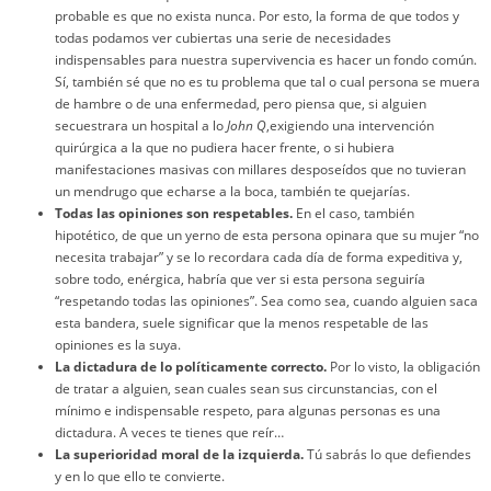
probable es que no exista nunca. Por esto, la forma de que todos y
todas podamos ver cubiertas una serie de necesidades
indispensables para nuestra supervivencia es hacer un fondo común.
Sí, también sé que no es tu problema que tal o cual persona se muera
de hambre o de una enfermedad, pero piensa que, si alguien
secuestrara un hospital a lo
John Q
,exigiendo una intervención
quirúrgica a la que no pudiera hacer frente, o si hubiera
manifestaciones masivas con millares desposeídos que no tuvieran
un mendrugo que echarse a la boca, también te quejarías.
Todas las opiniones son respetables.
En el caso, también
hipotético, de que un yerno de esta persona opinara que su mujer “no
necesita trabajar” y se lo recordara cada día de forma expeditiva y,
sobre todo, enérgica, habría que ver si esta persona seguiría
“respetando todas las opiniones”. Sea como sea, cuando alguien saca
esta bandera, suele significar que la menos respetable de las
opiniones es la suya.
La dictadura de lo políticamente correcto.
Por lo visto, la obligación
de tratar a alguien, sean cuales sean sus circunstancias, con el
mínimo e indispensable respeto, para algunas personas es una
dictadura. A veces te tienes que reír…
La superioridad moral de la izquierda.
Tú sabrás lo que defiendes
y en lo que ello te convierte.