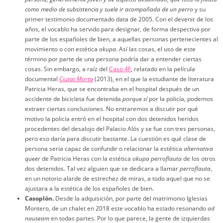
como medio de subsistencia y suele ir acompañada de un perro
y su
primer testimonio documentado data de 2005. Con el devenir de los
años, el vocablo ha servido para designar, de forma despectiva por
parte de los españoles de bien, a aquellas personas pertenecientes al
movimiento o con estética
okupa
. Así las cosas, el uso de este
término por parte de una persona podría dar a entender ciertas
cosas. Sin embargo, a raíz del
Caso 4F
, relatado en la película
documental
Ciutat Morta
(2013), en el que la estudiante de literatura
Patricia Heras, que se encontraba en el hospital después de un
accidente de bicicleta fue detenida
porque sí
por la policía, podemos
extraer ciertas conclusiones. No entraremos a discutir por qué
motivo la policía entró en el hospital con dos detenidos heridos
procedentes del desalojo del Palacio Alós y se fue con tres personas,
pero eso daría para discutir bastante. La cuestión es qué clase de
persona sería capaz de confundir o relacionar la estética
alternativa
queer
de Patricia Heras con la estética
okupa perroflauta
de los otros
dos detenidos. Tal vez alguien que se dedicara a llamar
perroflauta
,
en un notorio alarde de estrechez de miras, a todo aquel que no se
ajustara a la estética de los españoles de bien.
Casoplón.
Desde la adquisición, por parte del matrimonio Iglesias
Montero, de un chalet en 2018 este vocablo ha estado resonando
ad
nauseam
en todas partes. Por lo que parece, la gente de izquierdas