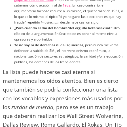
sabemos cómo acabó, ni al de
1932
. En caso contrario, el
argumentario fachoso recurre a un clásico, el “pucherazo” de 1931, o
lo que es lo mismo, el típico “si yo no gano las elecciones es que hay
fraude” repetido
in aeternum
desde hace casi un siglo.
¿Para cuándo el día del hombre/del orgullo heterosexual?
Otro
clásico de la argumentación fascistoide es poner al mismo nivel a
opresores y a oprimidos.
Yo no soy ni de derechas ni de izquierdas
, pero nunca me verás
defender la subida de SMI, el intervencionismo económico, la
nacionalización de sectores estratégicos, la sanidad y/o la educación
públicas, los derechos de los trabajadores…
La lista puede hacerse casi eterna si
mantenemos los oídos atentos. Bien es cierto
que también se podría confeccionar una lista
con los vocablos y expresiones más usados por
los
zurdos de mierda
, pero ese es un trabajo
que deberán realizar los Wall Street Wolverine,
Dallas Review, Roma Gallardo, El Xokas, Un Tío