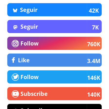
Seguir
42K
Seguir
7K
Follow
760K
Like
3.4M
Follow
146K
Subscribe
140K