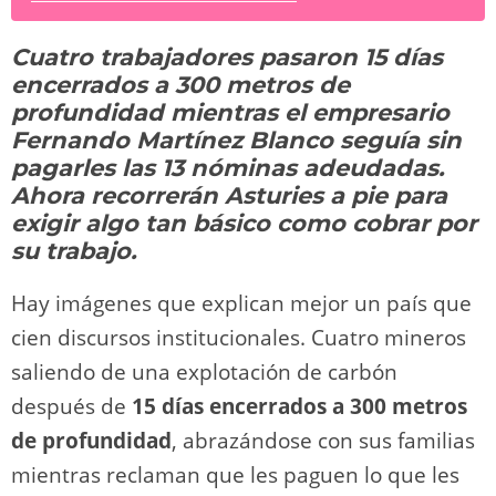
sk
o
gr
s
e
di
y
p
y
d
a
A
b
t
Li
ar
Cuatro trabajadores pasaron 15 días
o
m
p
o
n
tir
encerrados a 300 metros de
n
p
o
k
profundidad mientras el empresario
k
Fernando Martínez Blanco seguía sin
pagarles las 13 nóminas adeudadas.
Ahora recorrerán Asturies a pie para
exigir algo tan básico como cobrar por
su trabajo.
Hay imágenes que explican mejor un país que
cien discursos institucionales. Cuatro mineros
saliendo de una explotación de carbón
después de
15 días encerrados a 300 metros
de profundidad
, abrazándose con sus familias
mientras reclaman que les paguen lo que les