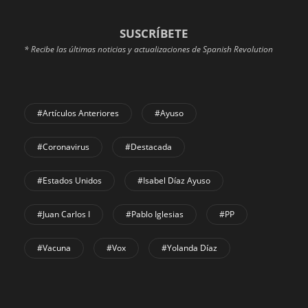
SUSCRÍBETE
* Recibe las últimas noticias y actualizaciones de Spanish Revolution
#Artículos Anteriores
#Ayuso
#coronavirus
#Destacada
#Estados Unidos
#Isabel Díaz Ayuso
#Juan Carlos I
#Pablo Iglesias
#PP
#Vacuna
#Vox
#Yolanda Díaz