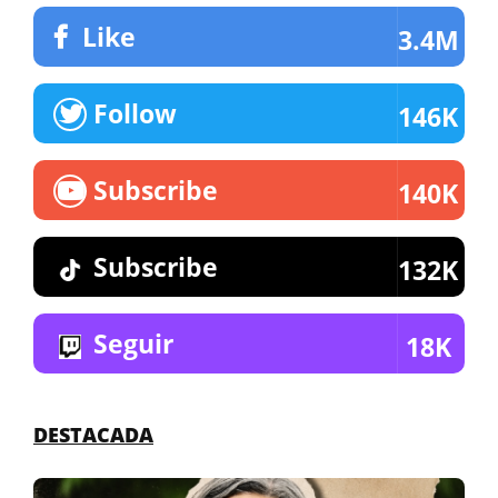
Like
3.4M
Follow
146K
Subscribe
140K
Subscribe
132K
Seguir
18K
DESTACADA