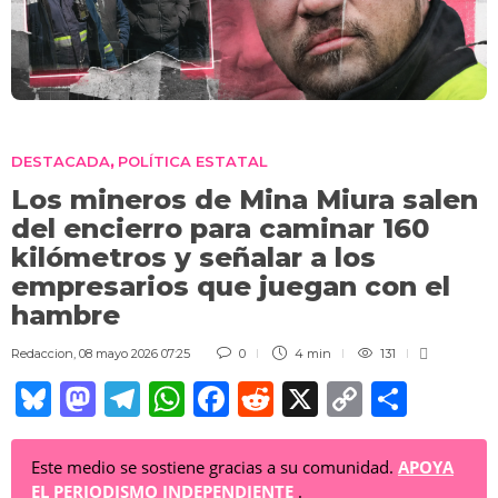
DESTACADA
POLÍTICA ESTATAL
,
Los mineros de Mina Miura salen
del encierro para caminar 160
kilómetros y señalar a los
empresarios que juegan con el
hambre
Redaccion
,
08 mayo 2026 07:25
0
4 min
131
Bl
M
T
W
F
R
X
C
C
u
a
el
h
a
e
o
o
e
st
e
at
c
d
p
m
Este medio se sostiene gracias a su comunidad.
APOYA
EL PERIODISMO INDEPENDIENTE
.