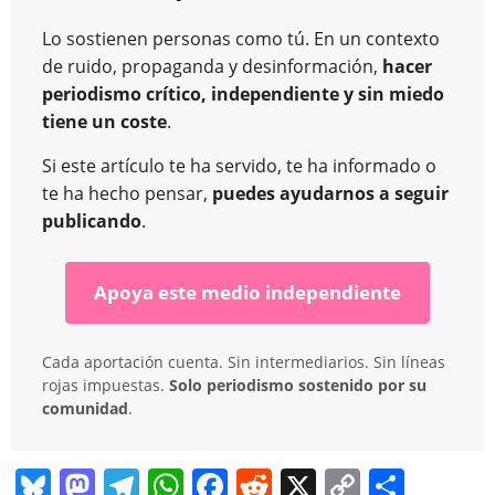
Lo sostienen personas como tú. En un contexto
de ruido, propaganda y desinformación,
hacer
periodismo crítico, independiente y sin miedo
tiene un coste
.
Si este artículo te ha servido, te ha informado o
te ha hecho pensar,
puedes ayudarnos a seguir
publicando
.
Apoya este medio independiente
Cada aportación cuenta. Sin intermediarios. Sin líneas
rojas impuestas.
Solo periodismo sostenido por su
comunidad
.
Bl
M
T
W
F
R
X
C
C