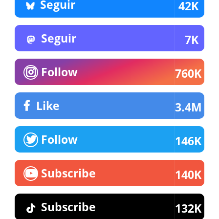
Seguir
42K
Seguir
7K
Follow
760K
Like
3.4M
Follow
146K
Subscribe
140K
Subscribe
132K