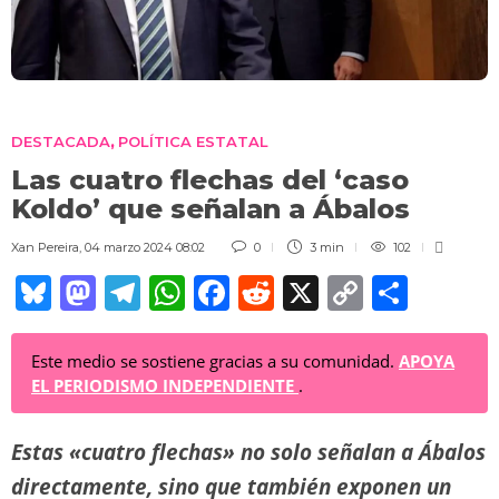
DESTACADA
POLÍTICA ESTATAL
,
Las cuatro flechas del ‘caso
Koldo’ que señalan a Ábalos
Xan Pereira
,
04 marzo 2024 08:02
0
3 min
102
Bl
M
T
W
F
R
X
C
C
u
a
el
h
a
e
o
o
e
st
e
at
c
d
p
m
Este medio se sostiene gracias a su comunidad.
APOYA
EL PERIODISMO INDEPENDIENTE
.
sk
o
gr
s
e
di
y
p
y
d
a
A
b
t
Li
ar
Estas «cuatro flechas» no solo señalan a Ábalos
o
m
p
o
n
tir
directamente, sino que también exponen un