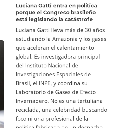
Luciana Gatti entra en política
Ecua
porque el Congreso brasileño
oro i
está legislando la catástrofe
la p
Luciana Gatti lleva más de 30 años
La A
estudiando la Amazonia y los gases
siend
que aceleran el calentamiento
ilega
global. Es investigadora principal
tarde
del Instituto Nacional de
direc
Investigaciones Espaciales de
Retro
Brasil, el INPE, y coordina su
camp
Laboratorio de Gases de Efecto
grup
Invernadero. No es una tertuliana
terri
reciclada, una celebridad buscando
prote
foco ni una profesional de la
guar
política fabricada en un despacho.
suert