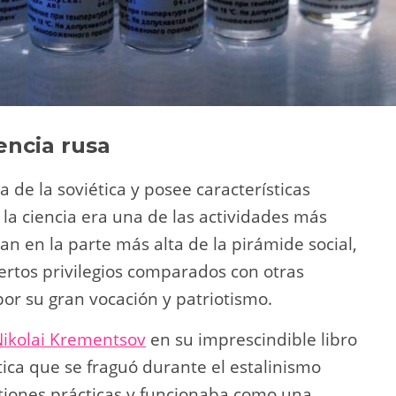
encia rusa
a de la soviética y posee características
, la ciencia era una de las actividades más
ban en la parte más alta de la pirámide social,
ertos privilegios comparados con otras
por su gran vocación y patriotismo.
ikolai Krementsov
en su imprescindible libro
iética que se fraguó durante el estalinismo
iones prácticas y funcionaba como una