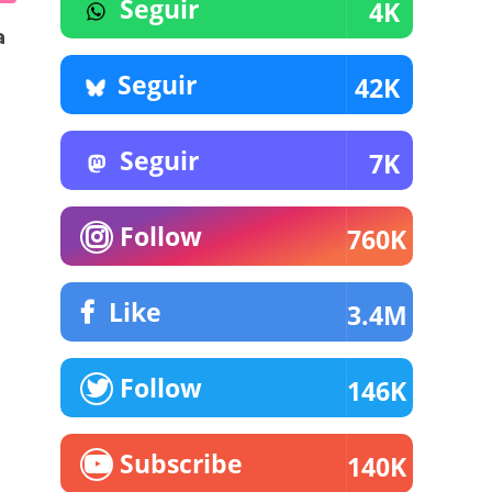
Seguir
4K
a
Seguir
42K
Seguir
7K
Follow
760K
Like
3.4M
Follow
146K
Subscribe
140K