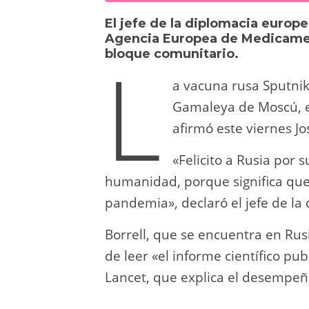
sk
o
gr
s
e
di
El jefe de la diplomacia europe
y
d
a
A
b
t
Agencia Europea de Medicament
L
bloque comunitario.
o
m
p
o
n
p
o
a vacuna rusa Sputnik 
Gamaleya de Moscú, e
k
afirmó este viernes Jo
«Felicito a Rusia por 
humanidad, porque significa qu
pandemia», declaró el jefe de la
Borrell, que se encuentra en Rus
de leer «el informe científico pub
Lancet, que explica el desempeño