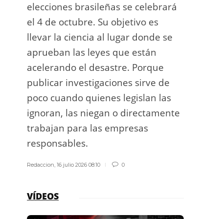
elecciones brasileñas se celebrará
a exp
el 4 de octubre. Su objetivo es
espac
llevar la ciencia al lugar donde se
Los d
aprueban las leyes que están
los g
acelerando el desastre. Porque
publicar investigaciones sirve de
Redacci
poco cuando quienes legislan las
ignoran, las niegan o directamente
trabajan para las empresas
responsables.
Redaccion
,
16 julio 2026 08:10
0
VÍDEOS