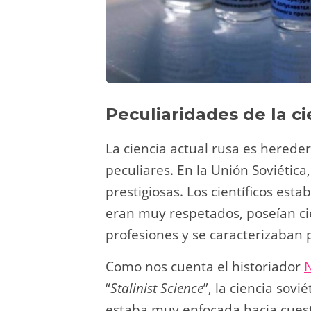
Peculiaridades de la ci
La ciencia actual rusa es hereder
peculiares. En la Unión Soviética
prestigiosas. Los científicos esta
eran muy respetados, poseían ci
profesiones y se caracterizaban 
Como nos cuenta el historiador
N
“
Stalinist Science
”, la ciencia sov
estaba muy enfocada hacia cuest