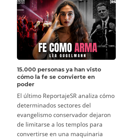
15.000 personas ya han visto
Víde
cómo la fe se convierte en
pers
poder
Un tu
El último ReportajeSR analiza cómo
Fermí
determinados sectores del
atrac
evangelismo conservador dejaron
y ani
de limitarse a los templos para
deco
convertirse en una maquinaria
viral