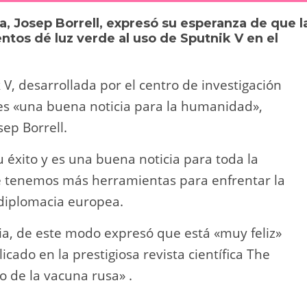
y
p
a, Josep Borrell, expresó su esperanza de que l
Li
ar
os dé luz verde al uso de Sputnik V en el
n
tir
k
V, desarrollada por el centro de investigación
s «una buena noticia para la humanidad»,
sep Borrell.
su éxito y es una buena noticia para toda la
e tenemos más herramientas para enfrentar la
 diplomacia europea.
ia, de este modo expresó que está «muy feliz»
licado en la prestigiosa revista científica The
 de la vacuna rusa» .