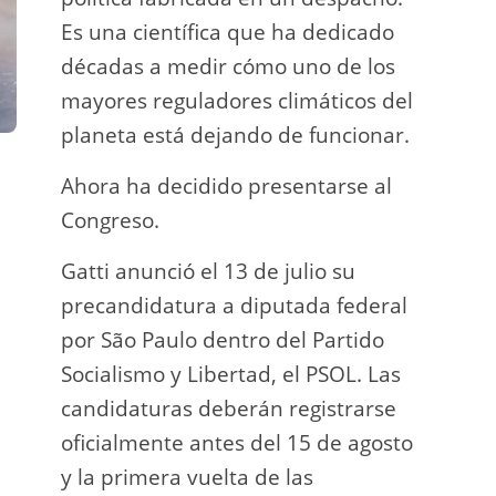
Es una científica que ha dedicado
incau
décadas a medir cómo uno de los
para 
mayores reguladores climáticos del
que l
planeta está dejando de funcionar.
En e
Ahora ha decidido presentarse al
Napo-
Congreso.
fuer
insp
Gatti anunció el 13 de julio su
fuer
precandidatura a diputada federal
afir
por São Paulo dentro del Partido
a los
Socialismo y Libertad, el PSOL. Las
teléf
candidaturas deberán registrarse
Quien
oficialmente antes del 15 de agosto
auto
y la primera vuelta de las
desar