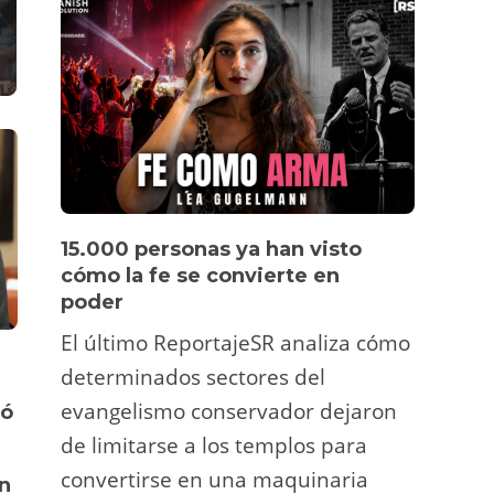
15.000 personas ya han visto
Víde
cómo la fe se convierte en
pers
poder
Un tu
El último ReportajeSR analiza cómo
Fermí
DERECHOS Y LIBERTADES
,
determinados sectores del
DESTACADA
M
,
DESTACADA
POLÍTICA ESTATAL
,
atrac
evangelismo conservador dejaron
gó
El Rocío vu
y ani
Indulto sin justicia: el caso
convertirse
de las 6 de La Suiza
de limitarse a los templos para
deco
de muerte 
confirma que hacer
convertirse en una maquinaria
viral
en
las institu
sindicalismo sigue en el