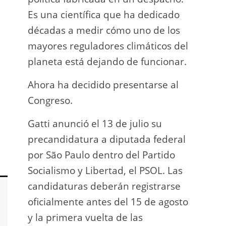
Es una científica que ha dedicado
incau
décadas a medir cómo uno de los
para 
mayores reguladores climáticos del
que l
planeta está dejando de funcionar.
En e
Ahora ha decidido presentarse al
Napo-
Congreso.
fuer
insp
Gatti anunció el 13 de julio su
fuer
precandidatura a diputada federal
afir
por São Paulo dentro del Partido
a los
Socialismo y Libertad, el PSOL. Las
teléf
candidaturas deberán registrarse
Quien
oficialmente antes del 15 de agosto
auto
y la primera vuelta de las
desar