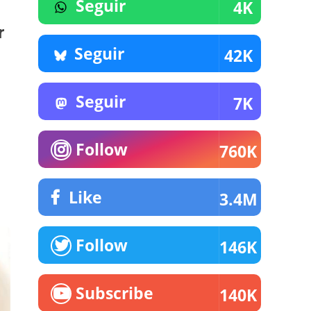
Seguir
4K
r
Seguir
42K
Seguir
7K
Follow
760K
Like
3.4M
Follow
146K
Subscribe
140K