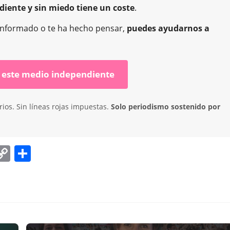
diente y sin miedo tiene un coste
.
ha informado o te ha hecho pensar,
puedes ayudarnos a
 este medio independiente
ios. Sin líneas rojas impuestas.
Solo periodismo sostenido por
C
C
o
o
p
m
y
p
Li
ar