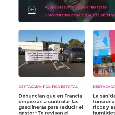
o
m
p
o
Ayuso presume de bajar las tasas
n
p
o
universitarias pese a que su Gobiern
k
votó en contra
DESTACADA
POLÍTICA ESTATAL
DESTACAD
,
Denuncian que en Francia
La sanid
empiezan a controlar las
funciona 
gasolineras para reducir el
ricos y e
gasto: “Te revisan el
humilde