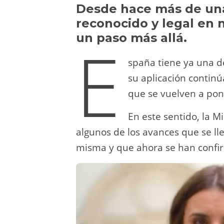
y
d
a
A
b
t
Desde hace más de una
reconocido y legal en 
o
m
p
o
un paso más allá.
E
n
p
o
k
spaña tiene ya una d
su aplicación continú
que se vuelven a pon
En este sentido, la M
algunos de los avances que se ll
misma y que ahora se han confi