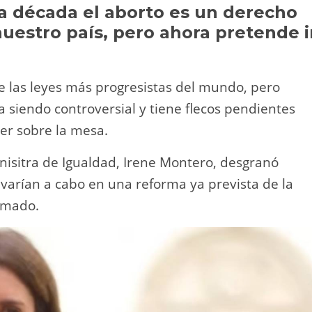
Li
ar
 década el aborto es un derecho
nuestro país, pero ahora pretende i
n
tir
k
e las leyes más progresistas del mundo, pero
a siendo controversial y tiene flecos pendientes
er sobre la mesa.
inisitra de Igualdad, Irene Montero, desgranó
evarían a cabo en una reforma ya prevista de la
rmado.