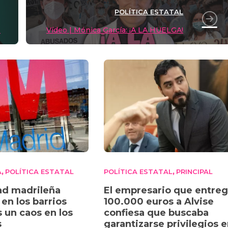
n
tir
POLÍTICA ESTATAL
k
o
Vídeo | Mónica García: ¡A LA HUELGA!
A
POLÍTICA ESTATAL
POLÍTICA ESTATAL
PRINCIPAL
,
,
ad madrileña
El empresario que entre
en los barrios
100.000 euros a Alvise
s un caos en los
confiesa que buscaba
s
garantizarse privilegios 