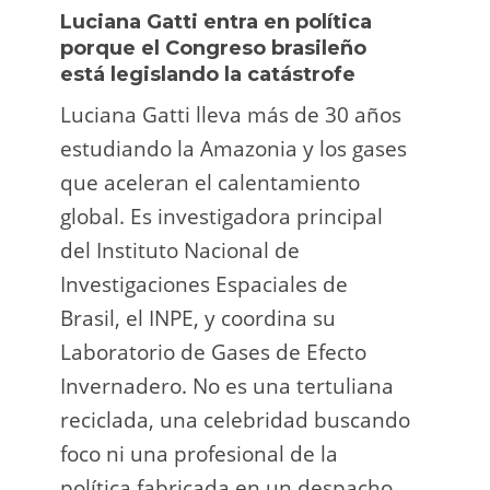
Luciana Gatti entra en política
Ecua
porque el Congreso brasileño
oro i
está legislando la catástrofe
la p
Luciana Gatti lleva más de 30 años
La A
estudiando la Amazonia y los gases
siend
que aceleran el calentamiento
ilega
global. Es investigadora principal
tarde
del Instituto Nacional de
direc
Investigaciones Espaciales de
Retro
Brasil, el INPE, y coordina su
camp
Laboratorio de Gases de Efecto
grup
Invernadero. No es una tertuliana
terri
reciclada, una celebridad buscando
prote
foco ni una profesional de la
guar
política fabricada en un despacho.
suert