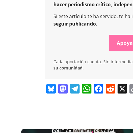
hacer periodismo crítico, indepen
Si este artículo te ha servido, te 
seguir publicando
.
Apoya
Cada aportación cuenta. Sin intermediar
su comunidad
.
Bl
M
T
W
F
R
X
u
a
el
h
a
e
e
st
e
at
c
d
sk
o
gr
s
e
di
y
d
a
A
b
t
POLÍTICA ESTATAL
PRINCIPAL
,