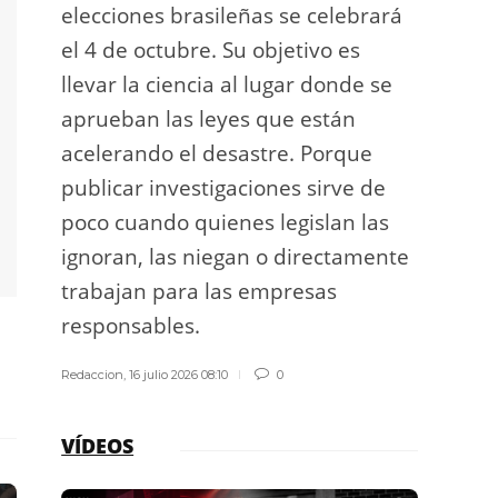
elecciones brasileñas se celebrará
a exp
el 4 de octubre. Su objetivo es
espac
llevar la ciencia al lugar donde se
Los d
aprueban las leyes que están
los g
acelerando el desastre. Porque
publicar investigaciones sirve de
Redacci
poco cuando quienes legislan las
ignoran, las niegan o directamente
trabajan para las empresas
responsables.
Redaccion
,
16 julio 2026 08:10
0
VÍDEOS