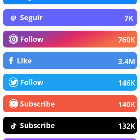
Seguir
7K
Follow
760K
Like
3.4M
Follow
146K
Subscribe
140K
Subscribe
132K