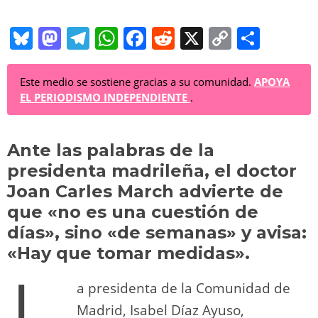
Bl
M
T
W
F
R
X
C
C
u
a
el
h
a
e
o
o
e
st
e
at
c
d
p
m
Este medio se sostiene gracias a su comunidad.
APOYA
EL PERIODISMO INDEPENDIENTE
.
sk
o
gr
s
e
di
y
p
y
d
a
A
b
t
Li
ar
Ante las palabras de la
o
m
p
o
n
tir
presidenta madrileña, el doctor
n
p
o
k
Joan Carles March advierte de
k
que «no es una cuestión de
días», sino «de semanas» y avisa:
«Hay que tomar medidas».
a presidenta de la Comunidad de
Madrid, Isabel Díaz Ayuso,