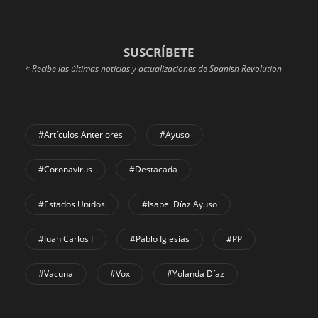
SUSCRÍBETE
* Recibe las últimas noticias y actualizaciones de Spanish Revolution
#Artículos Anteriores
#Ayuso
#coronavirus
#Destacada
#Estados Unidos
#Isabel Díaz Ayuso
#Juan Carlos I
#Pablo Iglesias
#PP
#Vacuna
#Vox
#Yolanda Díaz