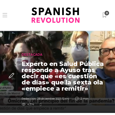
0
DESTACADA
Experto en Salud Pública
responde a Ayuso tras
decir que «es cuestión
de días» que la sexta ola
«empiece a remitir»
Redaccion
,
28 diciembre 2021 12:44
2 min
4374