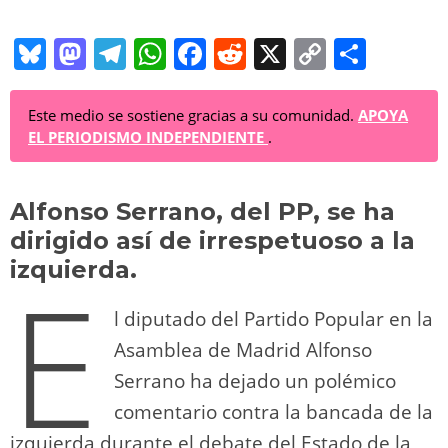
Bl
M
T
W
F
R
X
C
C
u
a
el
h
a
e
o
o
e
st
e
at
c
d
p
m
Este medio se sostiene gracias a su comunidad.
APOYA
EL PERIODISMO INDEPENDIENTE
.
sk
o
gr
s
e
di
y
p
y
d
a
A
b
t
Li
ar
Alfonso Serrano, del PP, se ha
o
m
p
o
n
tir
dirigido así de irrespetuoso a la
n
p
o
k
izquierda.
E
k
l diputado del Partido Popular en la
Asamblea de Madrid Alfonso
Serrano ha dejado un polémico
comentario contra la bancada de la
izquierda durante el debate del Estado de la