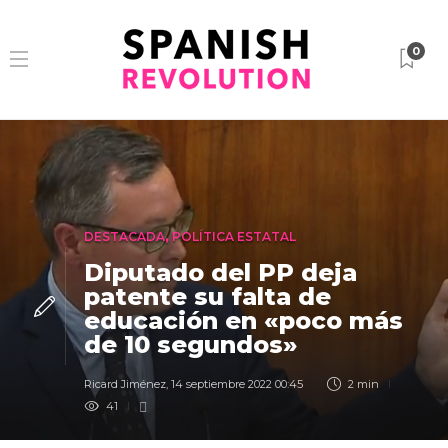
0
DESTACADA
,
POLÍTICA ESTATAL
Diputado del PP deja
patente su falta de
educación en «poco más
de 10 segundos»
Ricard Jiménez
,
14 septiembre 2022 00:45
2 min
41