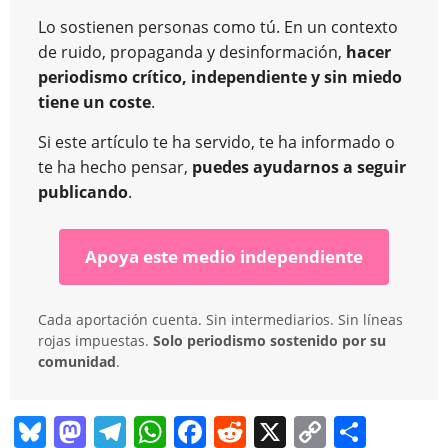
Lo sostienen personas como tú. En un contexto
de ruido, propaganda y desinformación,
hacer
periodismo crítico, independiente y sin miedo
tiene un coste
.
Si este artículo te ha servido, te ha informado o
te ha hecho pensar,
puedes ayudarnos a seguir
publicando
.
Apoya este medio independiente
Cada aportación cuenta. Sin intermediarios. Sin líneas
rojas impuestas.
Solo periodismo sostenido por su
comunidad
.
Bl
M
T
W
F
R
X
C
C