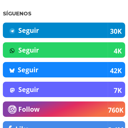
SÍGUENOS
Seguir
30K
Seguir
4K
Seguir
42K
Seguir
7K
Follow
760K