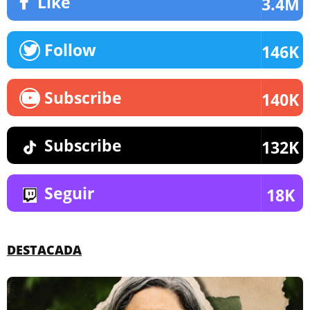
Like
3.4M
Follow
146K
Subscribe
140K
Subscribe
132K
Seguir
18K
DESTACADA