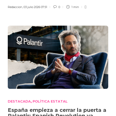
Redaccion
,
03 julio 2026 07:51
0
1 min
DESTACADA
POLÍTICA ESTATAL
,
España empieza a cerrar la puerta a
Palantir: Spanish Revolution ya