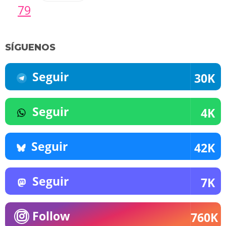
79
SÍGUENOS
Seguir
30K
Seguir
4K
Seguir
42K
Seguir
7K
Follow
760K