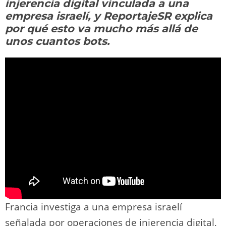
o
m
p
o
n
tir
injerencia digital vinculada a una
n
p
o
k
empresa israelí, y ReportajeSR explica
k
por qué esto va mucho más allá de
unos cuantos bots.
Francia investiga a una empresa israelí
señalada por operaciones de injerencia digital,