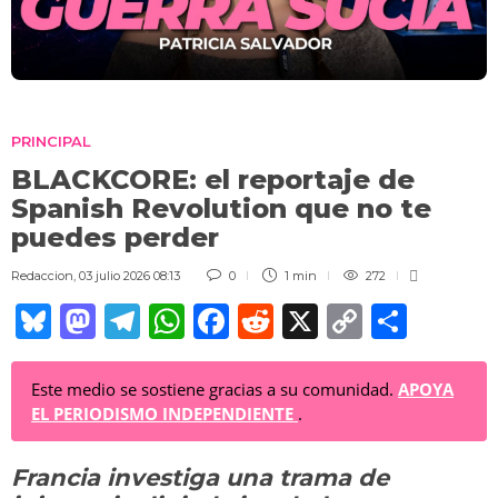
PRINCIPAL
BLACKCORE: el reportaje de
Spanish Revolution que no te
puedes perder
Redaccion
,
03 julio 2026 08:13
0
1 min
272
Bl
M
T
W
F
R
X
C
C
u
a
el
h
a
e
o
o
e
st
e
at
c
d
p
m
Este medio se sostiene gracias a su comunidad.
APOYA
EL PERIODISMO INDEPENDIENTE
.
sk
o
gr
s
e
di
y
p
y
d
a
A
b
t
Li
ar
Francia investiga una trama de