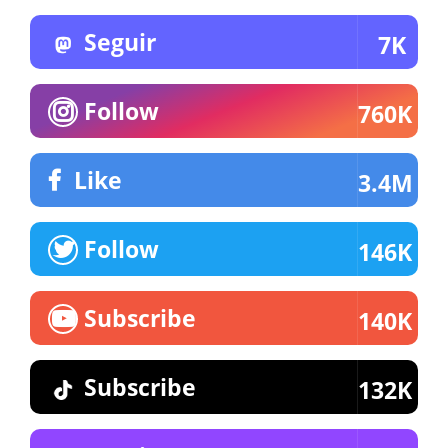
Seguir
7K
Follow
760K
Like
3.4M
Follow
146K
Subscribe
140K
Subscribe
132K