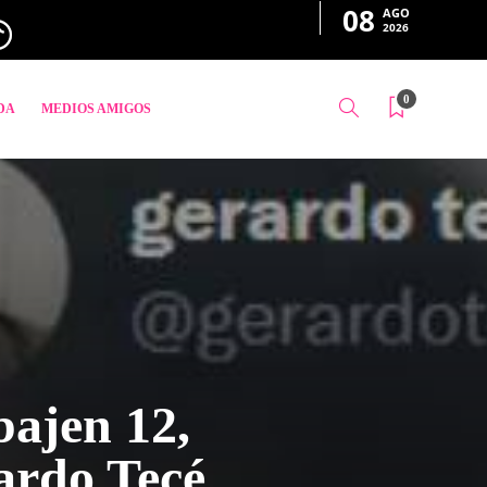
08
AGO
2026
0
DA
MEDIOS AMIGOS
bajen 12,
rardo Tecé