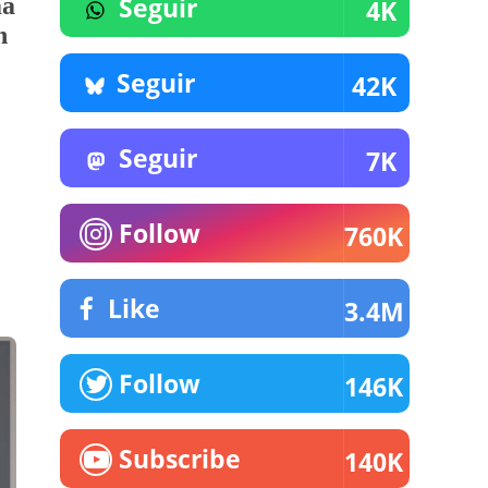
Seguir
ma
4K
n
Seguir
42K
Seguir
7K
Follow
760K
Like
3.4M
Follow
146K
Subscribe
140K