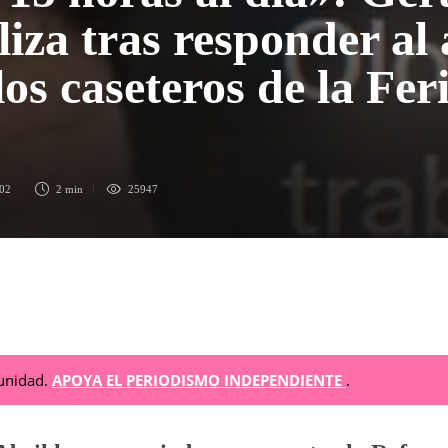
aliza tras responder al
los caseteros de la Fer
:02
2 min
25947
munidad.
APOYA EL PERIODISMO INDEPENDIENTE
.