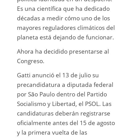
Es una científica que ha dedicado
incau
décadas a medir cómo uno de los
para 
mayores reguladores climáticos del
que l
planeta está dejando de funcionar.
En e
Ahora ha decidido presentarse al
Napo-
Congreso.
fuer
insp
Gatti anunció el 13 de julio su
fuer
precandidatura a diputada federal
afir
por São Paulo dentro del Partido
a los
Socialismo y Libertad, el PSOL. Las
teléf
candidaturas deberán registrarse
Quien
oficialmente antes del 15 de agosto
auto
y la primera vuelta de las
desar