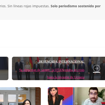
ios. Sin líneas rojas impuestas.
Solo periodismo sostenido por
DESTACADA
INTERNACIONAL
,
Se alimentan de sangre: la OTAN estaba en crisis
hasta la invasión de Ucrania