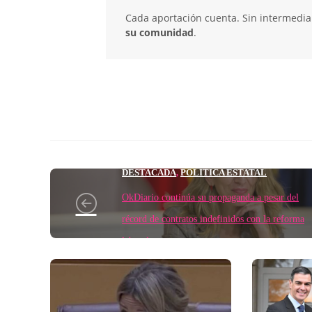
Cada aportación cuenta. Sin intermediar
su comunidad
.
DESTACADA
POLÍTICA ESTATAL
,
OkDiario continúa su propaganda a pesar del
récord de contratos indefinidos con la reforma
laboral