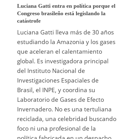
Luciana Gatti entra en política porque el
Ecuad
Congreso brasileño está legislando la
ilegal
catástrofe
prote
Luciana Gatti lleva más de 30 años
La A
estudiando la Amazonia y los gases
siend
que aceleran el calentamiento
ilega
global. Es investigadora principal
tarde
del Instituto Nacional de
direc
Investigaciones Espaciales de
Retro
Brasil, el INPE, y coordina su
camp
Laboratorio de Gases de Efecto
grup
Invernadero. No es una tertuliana
terri
reciclada, una celebridad buscando
prote
foco ni una profesional de la
guar
política fabricada en un despacho.
suert