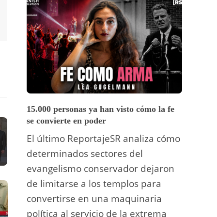
15.000 personas ya han visto cómo la fe
Vídeo
se convierte en poder
Un tu
El último ReportajeSR analiza cómo
Fermí
determinados sectores del
atrac
evangelismo conservador dejaron
y ani
de limitarse a los templos para
deco
convertirse en una maquinaria
viral
política al servicio de la extrema