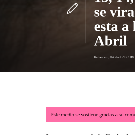
se vir
esta a 
Abril
Redaccion
,
04 abril 2022 08
Este medio se sostiene gracias a su co