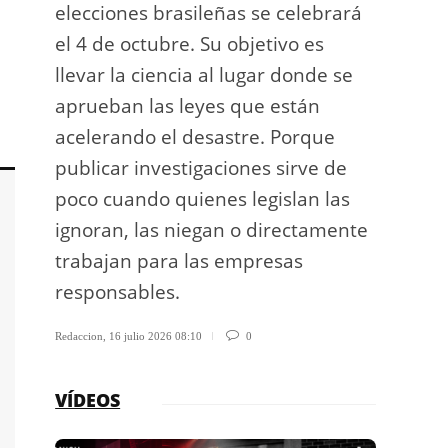
elecciones brasileñas se celebrará
a exp
el 4 de octubre. Su objetivo es
espac
llevar la ciencia al lugar donde se
Los d
aprueban las leyes que están
los g
acelerando el desastre. Porque
publicar investigaciones sirve de
Redaccio
poco cuando quienes legislan las
ignoran, las niegan o directamente
trabajan para las empresas
responsables.
Redaccion
,
16 julio 2026 08:10
0
VÍDEOS