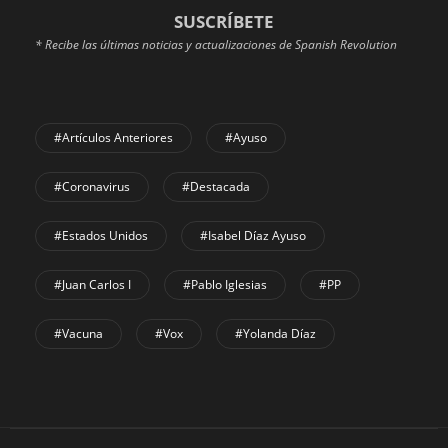
SUSCRÍBETE
* Recibe las últimas noticias y actualizaciones de Spanish Revolution
#Artículos Anteriores
#Ayuso
#coronavirus
#Destacada
#Estados Unidos
#Isabel Díaz Ayuso
#Juan Carlos I
#Pablo Iglesias
#PP
#Vacuna
#Vox
#Yolanda Díaz