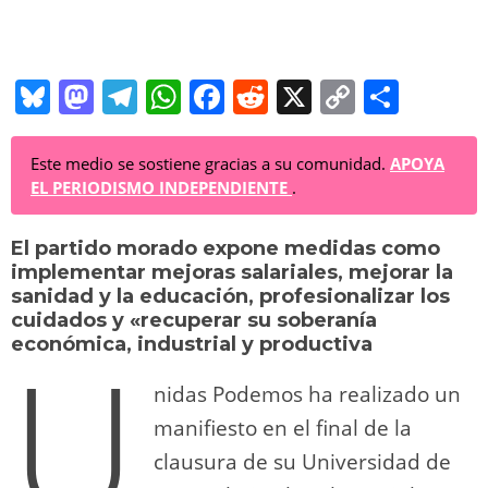
Bl
M
T
W
F
R
X
C
C
u
a
el
h
a
e
o
o
e
st
e
at
c
d
p
m
Este medio se sostiene gracias a su comunidad.
APOYA
EL PERIODISMO INDEPENDIENTE
.
sk
o
gr
s
e
di
y
p
y
d
a
A
b
t
Li
ar
El partido morado expone medidas como
implementar mejoras salariales, mejorar la
o
m
p
o
n
tir
sanidad y la educación, profesionalizar los
n
p
o
k
cuidados y «recuperar su soberanía
U
económica, industrial y productiva
k
nidas Podemos ha realizado un
manifiesto en el final de la
clausura de su Universidad de