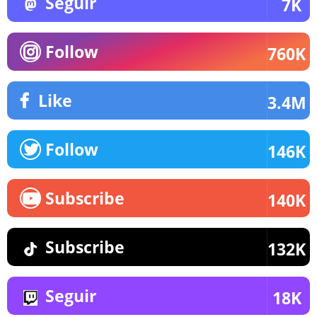
Seguir
7K
Follow
760K
Like
3.4M
Follow
146K
Subscribe
140K
Subscribe
132K
Seguir
18K