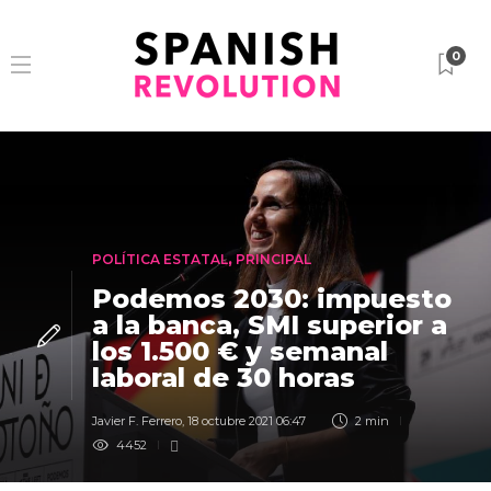
0
POLÍTICA ESTATAL
,
PRINCIPAL
Podemos 2030: impuesto
a la banca, SMI superior a
los 1.500 € y semanal
laboral de 30 horas
Javier F. Ferrero
,
18 octubre 2021 06:47
2 min
4452