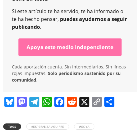
Si este artículo te ha servido, te ha informado o
te ha hecho pensar,
puedes ayudarnos a seguir
publicando
.
Apoya este medio independiente
Cada aportación cuenta. Sin intermediarios. Sin líneas
rojas impuestas.
Solo periodismo sostenido por su
comunidad
.
Bl
M
T
W
F
R
X
C
C
u
a
el
h
a
e
o
o
e
st
e
at
c
d
p
m
TAGS
#ESPERANZA AGUIRRE
#GOYA
sk
o
gr
s
e
di
y
p