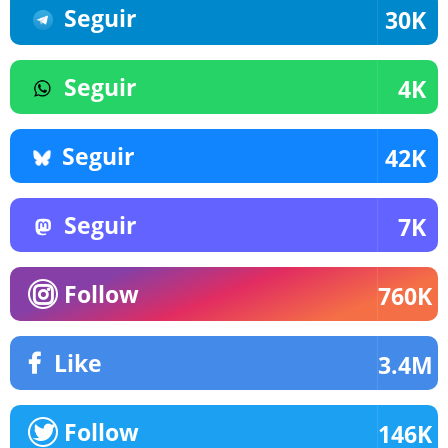
Seguir
30K
Seguir
4K
Seguir
42K
Seguir
7K
Follow
760K
Like
3.4M
Follow
146K