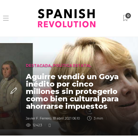
0
DESTACADA
,
POLÍTICA ESTATAL
Aguirre vendió un Goya
inédito por cinco
millones sin protegerlo
como bien cultural para
ahorrarse impuestos
Javier F. Ferrero
,
18 abril 2021 06:10
3 min
12423