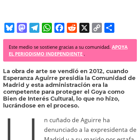
Bl
M
T
W
F
R
X
C
C
u
a
el
h
a
e
o
o
e
st
e
at
c
d
p
m
Este medio se sostiene gracias a su comunidad.
APOYA
EL PERIODISMO INDEPENDIENTE
.
sk
o
gr
s
e
di
y
p
y
d
a
A
b
t
Li
ar
La obra de arte se vendió en 2012, cuando
Esperanza Aguirre presidía la Comunidad de
o
m
p
o
n
tir
Madrid y esta administración era la
n
p
o
k
competente para proteger el Goya como
Bien de Interés Cultural, lo que no hizo,
k
U
lucrándose en el proceso.
n cuñado de Aguirre ha
denunciado a la expresidenta de
Madrid y a su marido por estafa,