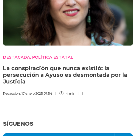
DESTACADA
POLÍTICA ESTATAL
,
La conspiración que nunca existió: la
persecución a Ayuso es desmontada por la
Justicia
Redaccion
,
17 enero 2025 07:54
4 min
SÍGUENOS