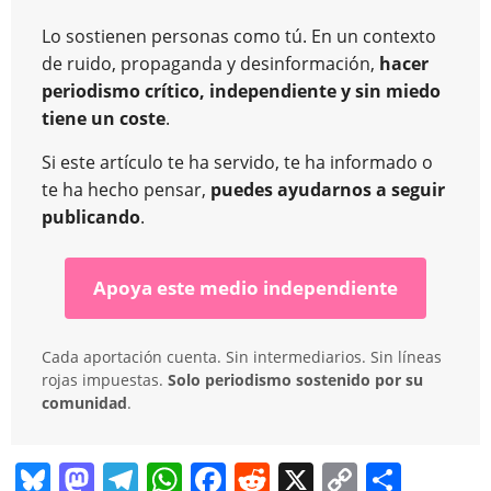
Lo sostienen personas como tú. En un contexto
de ruido, propaganda y desinformación,
hacer
periodismo crítico, independiente y sin miedo
tiene un coste
.
Si este artículo te ha servido, te ha informado o
te ha hecho pensar,
puedes ayudarnos a seguir
publicando
.
Apoya este medio independiente
Cada aportación cuenta. Sin intermediarios. Sin líneas
rojas impuestas.
Solo periodismo sostenido por su
comunidad
.
Bl
M
T
W
F
R
X
C
C