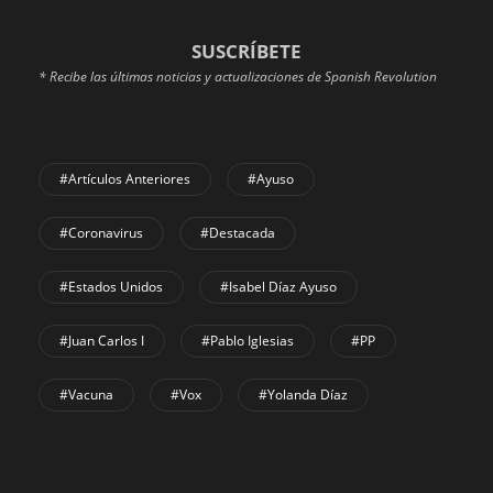
SUSCRÍBETE
* Recibe las últimas noticias y actualizaciones de Spanish Revolution
#Artículos Anteriores
#Ayuso
#coronavirus
#Destacada
#Estados Unidos
#Isabel Díaz Ayuso
#Juan Carlos I
#Pablo Iglesias
#PP
#Vacuna
#Vox
#Yolanda Díaz