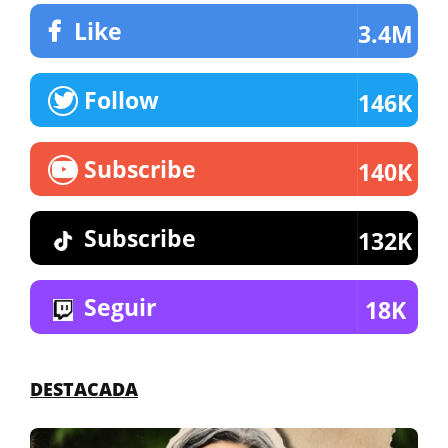
Like
3.4M
Follow
146K
Subscribe
140K
Subscribe
132K
Seguir
18K
DESTACADA