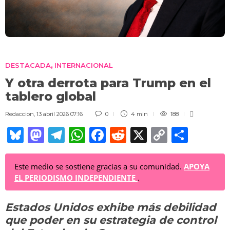
DESTACADA
INTERNACIONAL
,
Y otra derrota para Trump en el
tablero global
Redaccion
,
13 abril 2026 07:16
0
4 min
188
Bl
M
T
W
F
R
X
C
C
u
a
el
h
a
e
o
o
e
st
e
at
c
d
p
m
Este medio se sostiene gracias a su comunidad.
APOYA
EL PERIODISMO INDEPENDIENTE
.
sk
o
gr
s
e
di
y
p
y
d
a
A
b
t
Li
ar
Estados Unidos exhibe más debilidad
o
m
p
o
n
tir
que poder en su estrategia de control