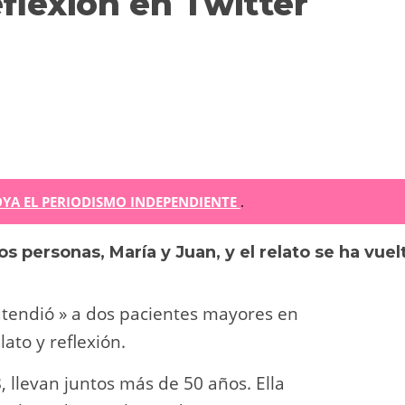
eflexión en Twitter
m
YA EL PERIODISMO INDEPENDIENTE
.
s personas, María y Juan, y el relato se ha vuel
r
ir
 atendió » a dos pacientes mayores en
lato y reflexión.
, llevan juntos más de 50 años. Ella