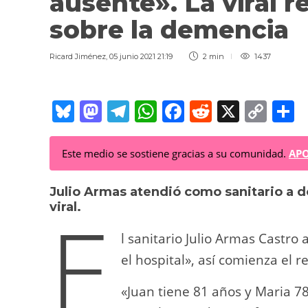
ausente». La viral r
sobre la demencia
Ricard Jiménez
,
05 junio 2021 21:19
2 min
1437
Bl
M
T
W
F
R
X
C
C
u
a
el
h
a
e
o
o
e
st
e
at
c
d
p
Este medio se sostiene gracias a su comunidad.
APO
sk
o
gr
s
e
di
y
p
Julio Armas atendió como sanitario a do
y
d
a
A
b
t
Li
a
E
viral.
o
m
p
o
n
t
n
p
o
k
l sanitario Julio Armas Castro
k
el hospital», así comienza el re
«Juan tiene 81 años y Maria 78