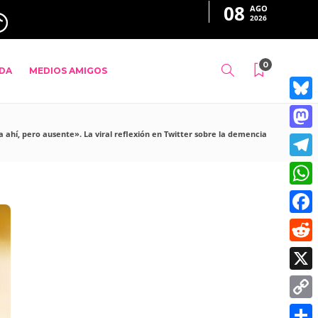
08
AGO
2026
0
ADA
MEDIOS AMIGOS
B
l
M
 ahí, pero ausente». La viral reflexión en Twitter sobre la demencia
u
a
T
e
s
e
W
s
t
l
h
k
F
o
e
a
y
a
d
R
g
t
c
o
e
r
X
s
e
n
d
a
A
C
b