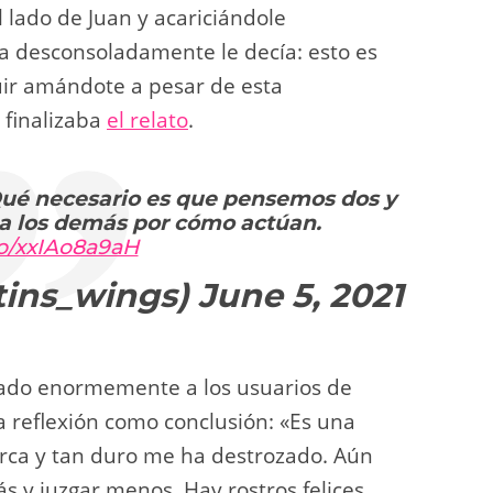
l lado de Juan y acariciándole
ba desconsoladamente le decía: esto es
guir amándote a pesar de esta
 finalizaba
el relato
.
Qué necesario es que pensemos dos y
 a los demás por cómo actúan.
co/xxIAo8a9aH
tins_wings)
June 5, 2021
onado enormemente a los usuarios de
a reflexión como conclusión: «Es una
 cerca y tan duro me ha destrozado. Aún
 y juzgar menos. Hay rostros felices