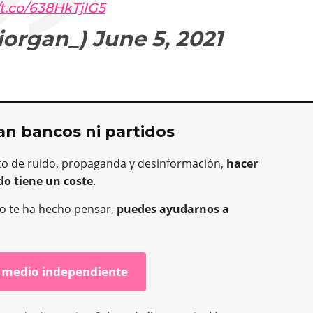
/t.co/638HkTjIG5
iorgan_)
June 5, 2021
an bancos ni partidos
to de ruido, propaganda y desinformación,
hacer
do tiene un coste
.
o o te ha hecho pensar,
puedes ayudarnos a
 medio independiente