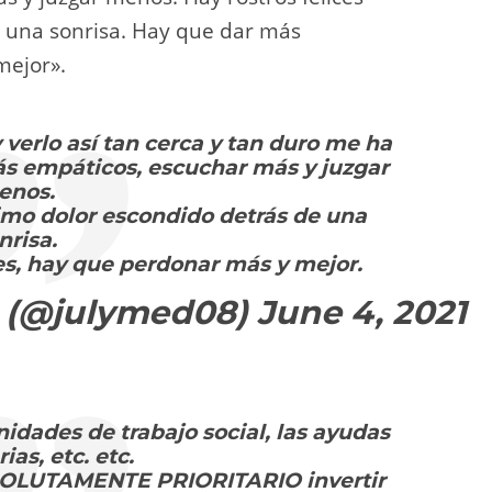
 una sonrisa. Hay que dar más
mejor».
y verlo así tan cerca y tan duro me ha
s empáticos, escuchar más y juzgar
enos.
imo dolor escondido detrás de una
nrisa.
s, hay que perdonar más y mejor.
o (@julymed08)
June 4, 2021
idades de trabajo social, las ayudas
ias, etc. etc.
BSOLUTAMENTE PRIORITARIO invertir