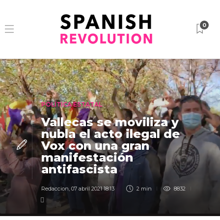
0
POLÍTICA ESTATAL
Vallecas se moviliza y
nubla el acto ilegal de
Vox con una gran
manifestación
antifascista
Redaccion
,
07 abril 2021 18:13
2 min
8832