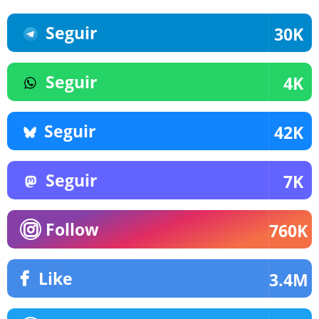
Seguir
30K
Seguir
4K
Seguir
42K
Seguir
7K
Follow
760K
Like
3.4M