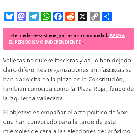
Bl
M
T
W
F
R
X
C
C
u
a
el
h
a
e
o
o
e
st
e
at
c
d
p
m
Este medio se sostiene gracias a su comunidad.
APOYA
EL PERIODISMO INDEPENDIENTE
.
sk
o
gr
s
e
di
y
p
y
d
a
A
b
t
Li
ar
Vallecas no quiere fascistas y así lo han dejado
o
m
p
o
n
tir
claro diferentes organizaciones antifascistas se
n
p
o
k
han dado cita en la plaza de la Constitución,
también conocida como la ‘Plaza Roja’, feudo de
k
la izquierda vallecana.
El objetivo es empañar el acto político de Vox
que han convocado para la tarde de este
miércoles de cara a las elecciones del próximo