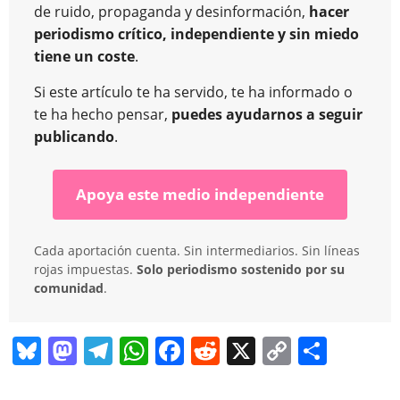
de ruido, propaganda y desinformación,
hacer
periodismo crítico, independiente y sin miedo
tiene un coste
.
Si este artículo te ha servido, te ha informado o
te ha hecho pensar,
puedes ayudarnos a seguir
publicando
.
Apoya este medio independiente
Cada aportación cuenta. Sin intermediarios. Sin líneas
rojas impuestas.
Solo periodismo sostenido por su
comunidad
.
Bl
M
T
W
F
R
X
C
C
u
a
el
h
a
e
o
o