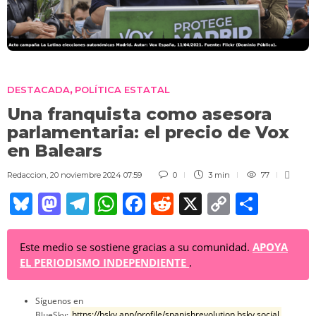
DESTACADA
POLÍTICA ESTATAL
,
Una franquista como asesora
parlamentaria: el precio de Vox
en Balears
Redaccion
,
20 noviembre 2024 07:59
0
3 min
77
Bl
M
T
W
F
R
X
C
C
u
a
el
h
a
e
o
o
e
st
e
at
c
d
p
m
Este medio se sostiene gracias a su comunidad.
APOYA
EL PERIODISMO INDEPENDIENTE
.
sk
o
gr
s
e
di
y
p
y
d
a
A
b
t
Li
ar
Síguenos en
BlueSky:
https://bsky.app/profile/spanishrevolution.bsky.social