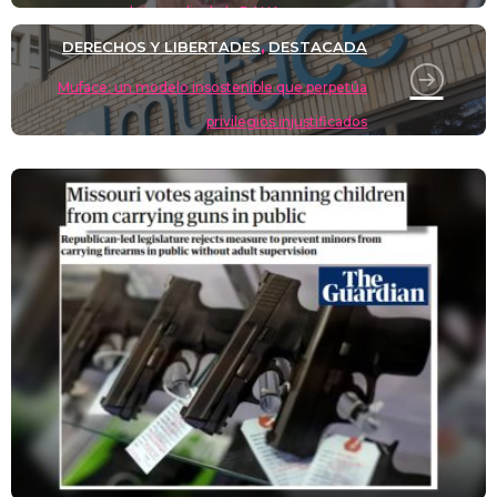
la tragedia de la DANA
DERECHOS Y LIBERTADES
DESTACADA
,
Muface: un modelo insostenible que perpetúa
privilegios injustificados