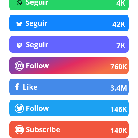
Seguir
4K
Seguir
42K
Seguir
7K
Follow
760K
Like
3.4M
Follow
146K
Subscribe
140K