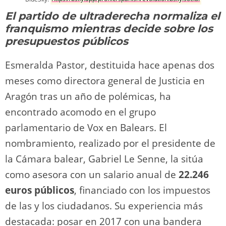
o
m
p
o
n
tir
n
p
o
k
El partido de ultraderecha normaliza el
k
franquismo mientras decide sobre los
presupuestos públicos
Esmeralda Pastor, destituida hace apenas dos
meses como directora general de Justicia en
Aragón tras un año de polémicas, ha
encontrado acomodo en el grupo
parlamentario de Vox en Balears. El
nombramiento, realizado por el presidente de
la Cámara balear, Gabriel Le Senne, la sitúa
como asesora con un salario anual de
22.246
euros públicos
, financiado con los impuestos
de las y los ciudadanos. Su experiencia más
destacada: posar en 2017 con una bandera