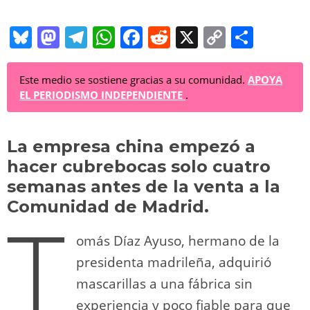
Bl
M
T
W
F
R
X
C
C
u
a
el
h
a
e
o
o
e
st
e
at
c
d
p
m
Este medio se sostiene gracias a su comunidad.
APOYA
EL PERIODISMO INDEPENDIENTE
.
sk
o
gr
s
e
di
y
p
y
d
a
A
b
t
Li
ar
La empresa china empezó a
o
m
p
o
n
tir
hacer cubrebocas solo cuatro
n
p
o
k
semanas antes de la venta a la
k
Comunidad de Madrid.
T
omás Díaz Ayuso, hermano de la
presidenta madrileña, adquirió
mascarillas a una fábrica sin
experiencia y poco fiable para que