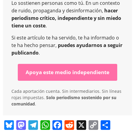
Lo sostienen personas como tú. En un contexto
de ruido, propaganda y desinformación,
hacer
periodismo crítico, independiente y sin miedo
tiene un coste
.
Si este artículo te ha servido, te ha informado o
te ha hecho pensar,
puedes ayudarnos a seguir
publicando
.
Apoya este medio independiente
Cada aportación cuenta. Sin intermediarios. Sin líneas
rojas impuestas.
Solo periodismo sostenido por su
comunidad
.
Bl
M
T
W
F
R
X
C
C