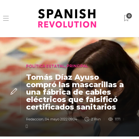
0
POLÍTICA ESTATAL
,
PRINCIPAL
Tomás Díaz Ayuso
compró las mascarillas a
una fábrica de cables
eléctricos que falsificó
certificados sanitarios
Redaccion
,
04 mayo 2022 09:04
2 min
1171