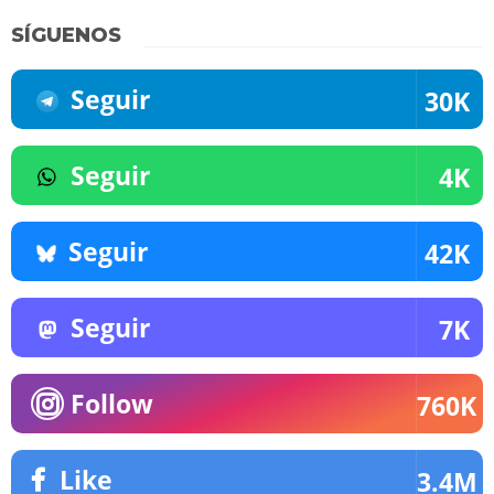
SÍGUENOS
Seguir
30K
Seguir
4K
Seguir
42K
Seguir
7K
Follow
760K
Like
3.4M