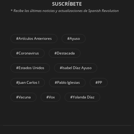
SUSCRÍBETE
* Recibe las últimas noticias y actualizaciones de Spanish Revolution
#Artículos Anteriores
#Ayuso
#coronavirus
#Destacada
#Estados Unidos
#Isabel Díaz Ayuso
#Juan Carlos I
#Pablo Iglesias
#PP
#Vacuna
#Vox
#Yolanda Díaz