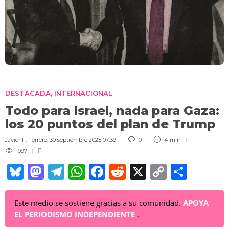
DESTACADA
INTERNACIONAL
,
Todo para Israel, nada para Gaza:
los 20 puntos del plan de Trump
Javier F. Ferrero
,
30 septiembre 2025 07:39
0
4 min
1097
Bl
M
T
W
F
R
X
C
C
u
a
el
h
a
e
o
o
e
st
e
at
c
d
p
m
Este medio se sostiene gracias a su comunidad.
APOYA
EL PERIODISMO INDEPENDIENTE
.
sk
o
gr
s
e
di
y
p