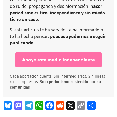
de ruido, propaganda y desinformación,
hacer
periodismo crítico, independiente y sin miedo
tiene un coste
.
Si este artículo te ha servido, te ha informado o
te ha hecho pensar,
puedes ayudarnos a seguir
publicando
.
Apoya este medio independiente
Cada aportación cuenta. Sin intermediarios. Sin líneas
rojas impuestas.
Solo periodismo sostenido por su
comunidad
.
Bl
M
T
W
F
R
X
C
C
u
a
el
h
a
e
o
o