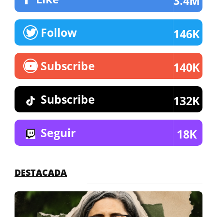
3.4M
Follow
146K
Subscribe
140K
Subscribe
132K
Seguir
18K
DESTACADA