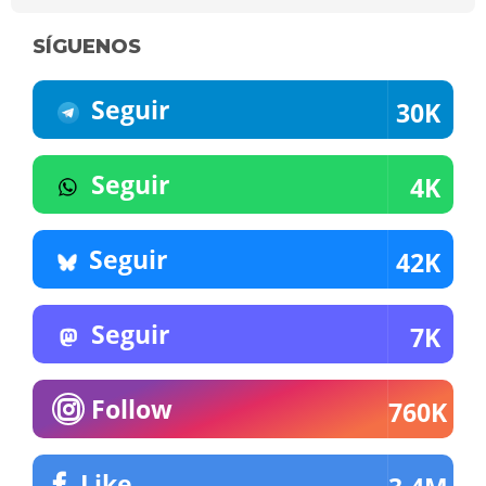
SÍGUENOS
Seguir
30K
Seguir
4K
Seguir
42K
Seguir
7K
Follow
760K
Like