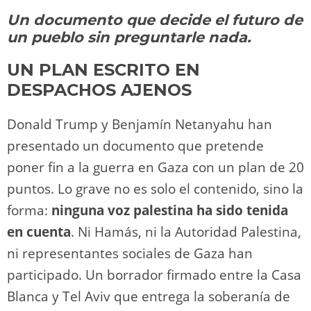
y
d
a
A
b
t
Li
ar
Un documento que decide el futuro de
o
m
p
o
n
tir
un pueblo sin preguntarle nada.
n
p
o
k
UN PLAN ESCRITO EN
k
DESPACHOS AJENOS
Donald Trump y Benjamín Netanyahu han
presentado un documento que pretende
poner fin a la guerra en Gaza con un plan de 20
puntos. Lo grave no es solo el contenido, sino la
forma:
ninguna voz palestina ha sido tenida
en cuenta
. Ni Hamás, ni la Autoridad Palestina,
ni representantes sociales de Gaza han
participado. Un borrador firmado entre la Casa
Blanca y Tel Aviv que entrega la soberanía de