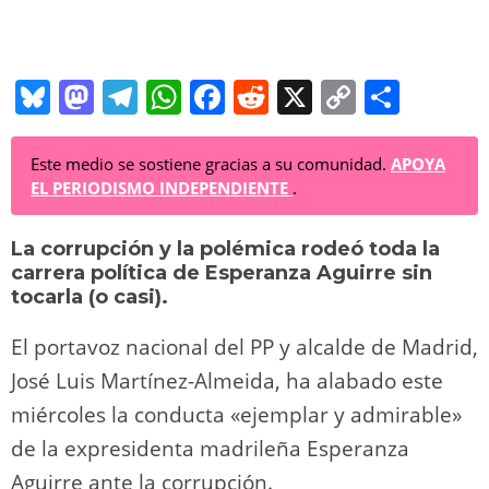
Bl
M
T
W
F
R
X
C
C
u
a
el
h
a
e
o
o
e
st
e
at
c
d
p
m
Este medio se sostiene gracias a su comunidad.
APOYA
EL PERIODISMO INDEPENDIENTE
.
sk
o
gr
s
e
di
y
p
y
d
a
A
b
t
Li
ar
La corrupción y la polémica rodeó toda la
carrera política de Esperanza Aguirre sin
o
m
p
o
n
tir
tocarla (o casi).
n
p
o
k
El portavoz nacional del PP y alcalde de Madrid,
k
José Luis Martínez-Almeida, ha alabado este
miércoles la conducta «ejemplar y admirable»
de la expresidenta madrileña Esperanza
Aguirre ante la corrupción.