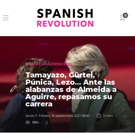
0
DESTACADA
,
PRINCIPAL
Tamayazo, Gürtel,
Púnica, Lezo… Ante las
alabanzas de Almeida a
Aguirre, repasamos su
carrera
Javier F. Ferrero
,
16 septiembre 2021 08:00
11 min
1884