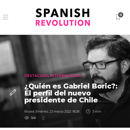
0
DESTACADA
,
INTERNACIONAL
¿Quién es Gabriel Boric?:
El perfil del nuevo
presidente de Chile
Ricard Jiménez
,
23 marzo 2022 18:28
3 min
566