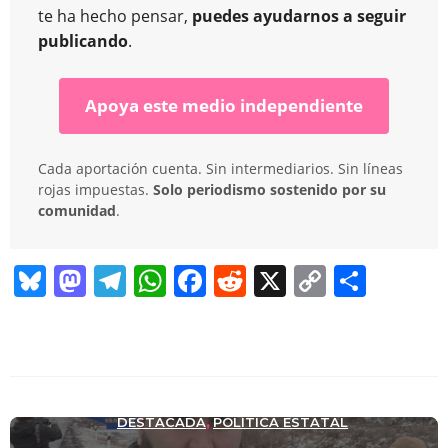
te ha hecho pensar,
puedes ayudarnos a seguir
publicando
.
Apoya este medio independiente
Cada aportación cuenta. Sin intermediarios. Sin líneas
rojas impuestas.
Solo periodismo sostenido por su
comunidad
.
Bl
M
T
W
F
R
X
C
C
u
a
el
h
a
e
o
o
e
st
e
at
c
d
p
m
sk
o
gr
s
e
di
y
p
y
d
a
A
b
t
Li
ar
DESTACADA
POLÍTICA ESTATAL
,