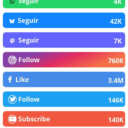
Seguir
4K
Seguir
42K
Seguir
7K
Follow
760K
Like
3.4M
Follow
146K
Subscribe
140K