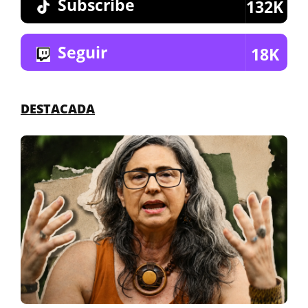
Subscribe
132K
Seguir
18K
DESTACADA