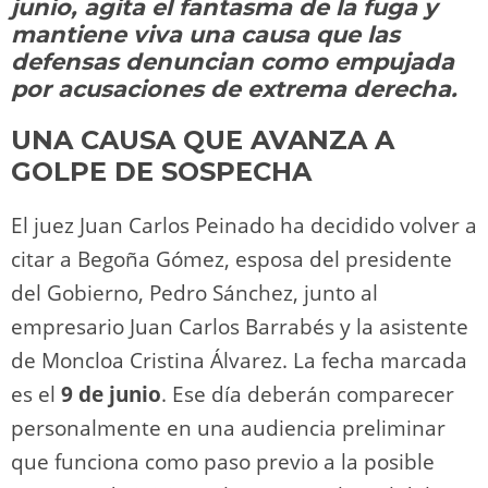
o
m
p
o
n
tir
junio, agita el fantasma de la fuga y
n
p
o
k
mantiene viva una causa que las
k
defensas denuncian como empujada
por acusaciones de extrema derecha.
UNA CAUSA QUE AVANZA A
GOLPE DE SOSPECHA
El juez Juan Carlos Peinado ha decidido volver a
citar a Begoña Gómez, esposa del presidente
del Gobierno, Pedro Sánchez, junto al
empresario Juan Carlos Barrabés y la asistente
de Moncloa Cristina Álvarez. La fecha marcada
es el
9 de junio
. Ese día deberán comparecer
personalmente en una audiencia preliminar
que funciona como paso previo a la posible