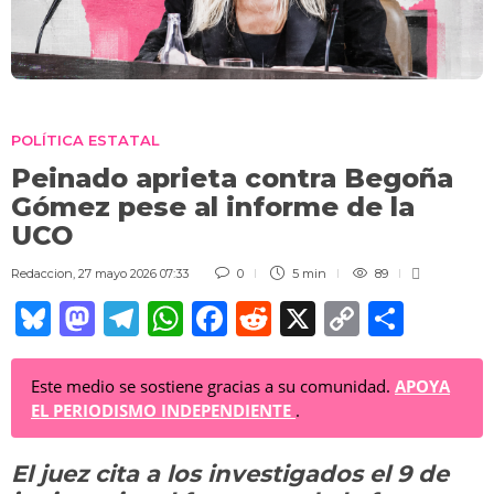
POLÍTICA ESTATAL
Peinado aprieta contra Begoña
Gómez pese al informe de la
UCO
Redaccion
,
27 mayo 2026 07:33
0
5 min
89
Bl
M
T
W
F
R
X
C
C
u
a
el
h
a
e
o
o
e
st
e
at
c
d
p
m
Este medio se sostiene gracias a su comunidad.
APOYA
EL PERIODISMO INDEPENDIENTE
.
sk
o
gr
s
e
di
y
p
y
d
a
A
b
t
Li
ar
El juez cita a los investigados el 9 de