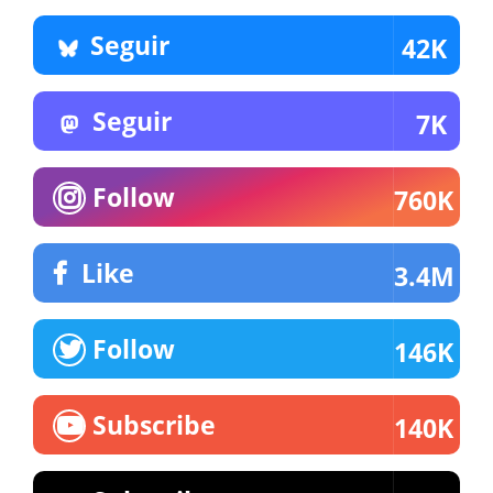
Seguir
42K
Seguir
7K
Follow
760K
Like
3.4M
Follow
146K
Subscribe
140K