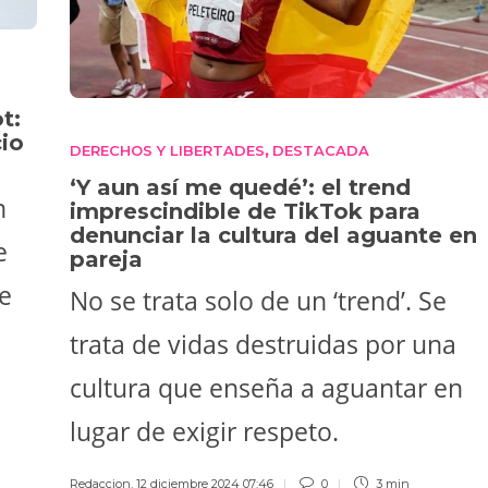
t:
cio
DERECHOS Y LIBERTADES
DESTACADA
,
‘Y aun así me quedé’: el trend
n
imprescindible de TikTok para
denunciar la cultura del aguante en
e
pareja
je
No se trata solo de un ‘trend’. Se
trata de vidas destruidas por una
cultura que enseña a aguantar en
lugar de exigir respeto.
Redaccion
,
12 diciembre 2024 07:46
0
3 min