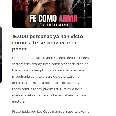
15.000 personas ya han visto
Vídeo 
cómo la fe se convierte en
perso
poder
Un turista 
El último ReportajeSR analiza cómo determinados
estuviera e
sectores del evangelismo conservador dejaron de
y animales
limitarse a los templos para convertirse en una
un vídeo vi
maquinaria política al servicio de la extrema
consumiend
derecha. De Trump a Bolsonaro, de Milei a Vox:
Además, co
redes comunitarias, guerras culturales, dinero,
prohibido h
medios y religión convertidos en infraestructura
tiene alred
electoral.
de irrespon
Presentado por Léa Gugelmann, el reportaje ya ha
normalizada