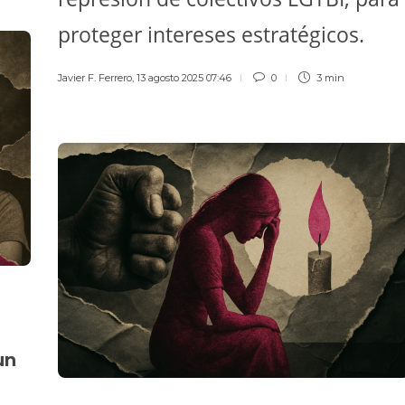
proteger intereses estratégicos.
Javier F. Ferrero
,
13 agosto 2025 07:46
0
3 min
un