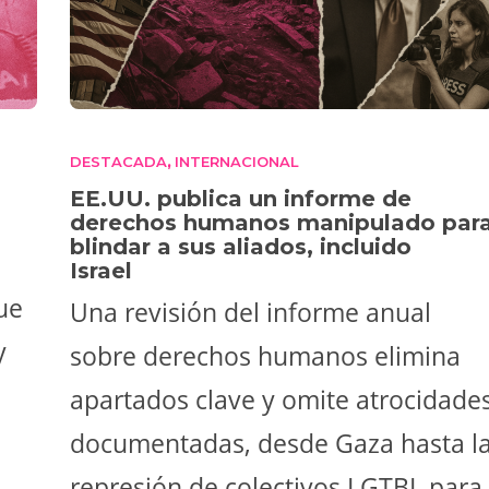
DESTACADA
INTERNACIONAL
,
EE.UU. publica un informe de
derechos humanos manipulado par
blindar a sus aliados, incluido
Israel
ue
Una revisión del informe anual
y
sobre derechos humanos elimina
apartados clave y omite atrocidade
documentadas, desde Gaza hasta l
represión de colectivos LGTBI, para