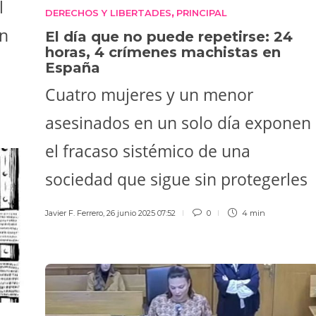
l
DERECHOS Y LIBERTADES
PRINCIPAL
,
en
El día que no puede repetirse: 24
horas, 4 crímenes machistas en
España
Cuatro mujeres y un menor
asesinados en un solo día exponen
el fracaso sistémico de una
sociedad que sigue sin protegerles
Javier F. Ferrero
,
26 junio 2025 07:52
0
4 min