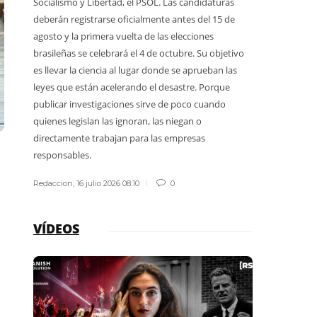
Socialismo y Libertad, el PSOL. Las candidaturas
Quienes de
deberán registrarse oficialmente antes del 15 de
terminaron
agosto y la primera vuelta de las elecciones
explicar qu
brasileñas se celebrará el 4 de octubre. Su objetivo
protegiendo
es llevar la ciencia al lugar donde se aprueban las
guardaparqu
leyes que están acelerando el desastre. Porque
publicar investigaciones sirve de poco cuando
Redaccion
,
1
quienes legislan las ignoran, las niegan o
directamente trabajan para las empresas
responsables.
Redaccion
,
16 julio 2026 08:10
0
VÍDEOS