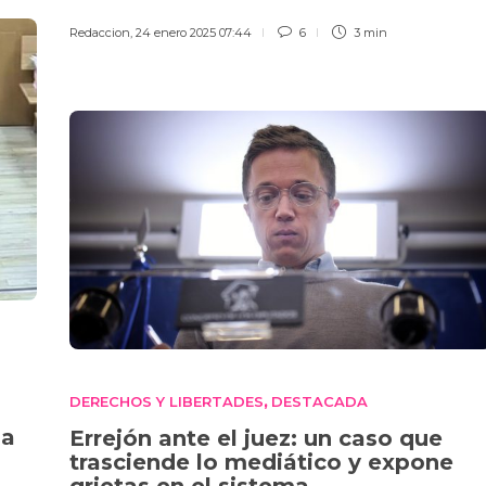
Redaccion
,
24 enero 2025 07:44
6
3 min
DERECHOS Y LIBERTADES
DESTACADA
,
sa
Errejón ante el juez: un caso que
trasciende lo mediático y expone
grietas en el sistema