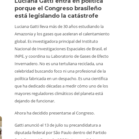
Luciana Gatti entra en política
Ecuado
porque el Congreso brasileño
al oro 
está legislando la catástrofe
quiene
Luciana Gatti lleva más de 30 años estudiando la
La Amazoni
Amazonia y los gases que aceleran el calentamiento
la minería i
global. Es investigadora principal del Instituto
responde a
Nacional de Investigaciones Espaciales de Brasil, el
lado. Retr
INPE, y coordina su Laboratorio de Gases de Efecto
clandestin
Invernadero. No es una tertuliana reciclada, una
territorios
celebridad buscando foco ni una profesional de la
ellos, 598
política fabricada en un despacho. Es una científica
sin capacid
que ha dedicado décadas a medir cómo uno de los
medios par
mayores reguladores climáticos del planeta está
llevan fusil
dejando de funcionar.
En el Parq
Ahora ha decidido presentarse al Congreso.
trabajador
inspección
Gatti anunció el 13 de julio su precandidatura a
afirmaron 
diputada federal por São Paulo dentro del Partido
Les quitaro