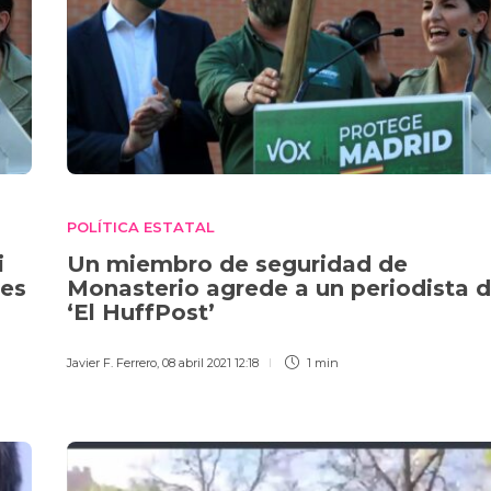
POLÍTICA ESTATAL
i
Un miembro de seguridad de
tes
Monasterio agrede a un periodista 
‘El HuffPost’
Javier F. Ferrero
,
08 abril 2021 12:18
1 min