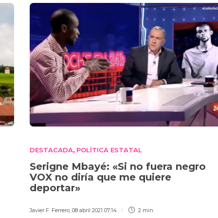
DESTACADA
POLÍTICA ESTATAL
,
Serigne Mbayé: «Si no fuera negro
VOX no diría que me quiere
deportar»
Javier F. Ferrero
,
08 abril 2021 07:14
2 min