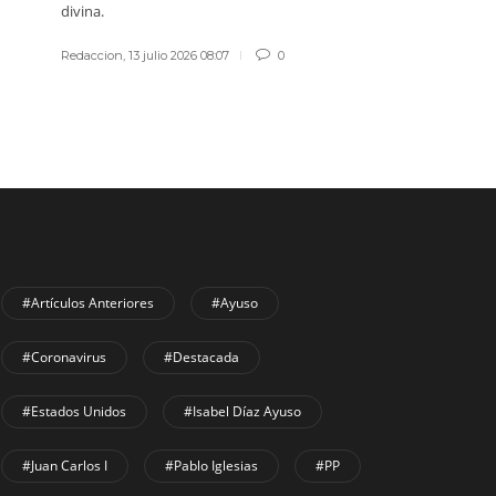
divina.
Redaccion
,
13 julio 2026 08:07
0
#Artículos Anteriores
#Ayuso
#coronavirus
#Destacada
#Estados Unidos
#Isabel Díaz Ayuso
#Juan Carlos I
#Pablo Iglesias
#PP