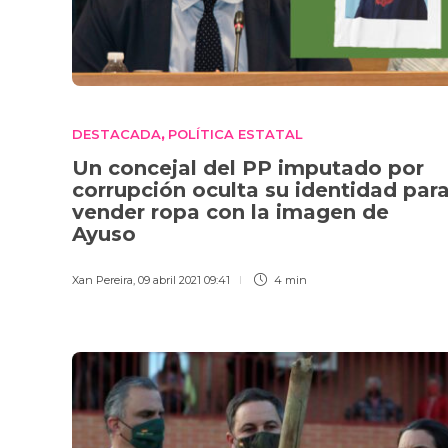
DESTACADA
POLÍTICA ESTATAL
,
Un concejal del PP imputado por
corrupción oculta su identidad par
vender ropa con la imagen de
Ayuso
Xan Pereira
,
09 abril 2021 09:41
4 min