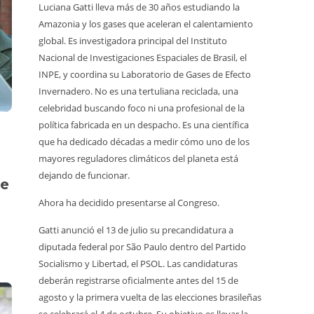
Luciana Gatti lleva más de 30 años estudiando la
La Amaz
Amazonia y los gases que aceleran el calentamiento
minería 
global. Es investigadora principal del Instituto
a media
Nacional de Investigaciones Espaciales de Brasil, el
Retroex
INPE, y coordina su Laboratorio de Gases de Efecto
clandes
Invernadero. No es una tertuliana reciclada, una
territor
celebridad buscando foco ni una profesional de la
598 gua
política fabricada en un despacho. Es una científica
capacid
que ha dedicado décadas a medir cómo uno de los
para enf
mayores reguladores climáticos del planeta está
En el P
dejando de funcionar.
de
trabaja
Ahora ha decidido presentarse al Congreso.
inspecc
afirmar
Gatti anunció el 13 de julio su precandidatura a
quitaron
diputada federal por São Paulo dentro del Partido
debían 
Socialismo y Libertad, el PSOL. Las candidaturas
termina
deberán registrarse oficialmente antes del 15 de
explica
agosto y la primera vuelta de las elecciones brasileñas
protegi
se celebrará el 4 de octubre. Su objetivo es llevar la