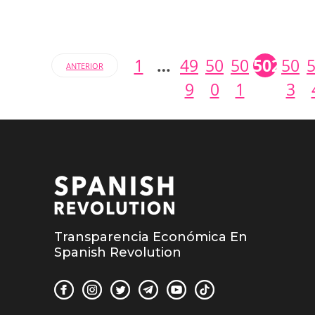
1
…
49
50
50
502
50
ANTERIOR
9
0
1
3
Transparencia Económica En
Spanish Revolution