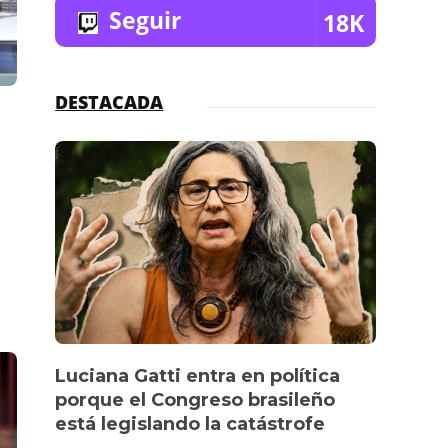
Seguir
18K
DESTACADA
Luciana Gatti entra en política
Ecua
porque el Congreso brasileño
oro i
está legislando la catástrofe
la p