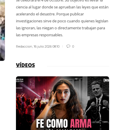
guardap
ciencia al lugar donde se aprueban las leyes que están
acelerando el desastre. Porque publicar
Redacci
investigaciones sirve de poco cuando quienes legislan
las ignoran, las niegan o directamente trabajan para
las empresas responsables.
Redaccion
,
16 julio 2026 08:10
0
VÍDEOS