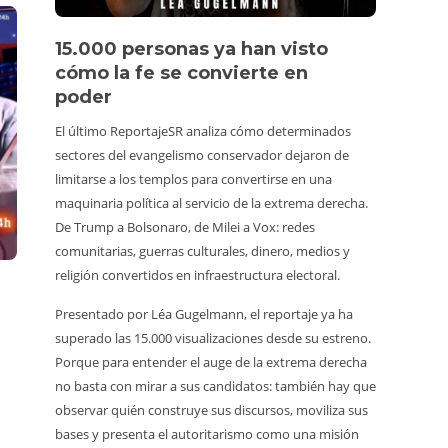
15.000 personas ya han visto
Víde
cómo la fe se convierte en
pers
poder
Un turis
El último ReportajeSR analiza cómo determinados
estuvier
sectores del evangelismo conservador dejaron de
animale
limitarse a los templos para convertirse en una
vídeo vi
maquinaria política al servicio de la extrema derecha.
consumi
De Trump a Bolsonaro, de Milei a Vox: redes
Además,
comunitarias, guerras culturales, dinero, medios y
hacerlo,
religión convertidos en infraestructura electoral.
alrededo
Presentado por Léa Gugelmann, el reportaje ya ha
irrespo
superado las 15.000 visualizaciones desde su estreno.
venir, b
Porque para entender el auge de la extrema derecha
marchar
no basta con mirar a sus candidatos: también hay que
se grab
observar quién construye sus discursos, moviliza sus
Redacci
bases y presenta el autoritarismo como una misión