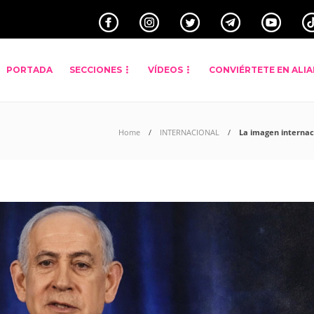
PORTADA
SECCIONES
VÍDEOS
CONVIÉRTETE EN ALI
Home
INTERNACIONAL
La imagen internaci