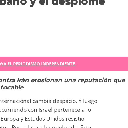
Líbano y el desplome
m
YA EL PERIODISMO INDEPENDIENTE
.
contra Irán erosionan una reputación que
r
ntocable
ir
nternacional cambia despacio. Y luego
ocurriendo con Israel pertenece a lo
Europa y Estados Unidos resistió
tes. Pero algo se ha quebrado. Esta