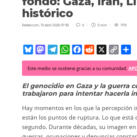
fondo: Gaza, Irán, 
histórico
Redaccion
,
15 abril 2026 07:30
0
5 min
1170
Bl
M
T
W
F
R
X
C
C
u
a
el
h
a
e
o
o
e
st
e
at
c
d
p
Este medio se sostiene gracias a su comunidad.
APO
sk
o
gr
s
e
di
y
p
El genocidio en Gaza y la guerra 
y
d
a
A
b
t
Li
a
trabajaron para intentar hacerla i
o
m
p
o
n
t
n
p
o
k
Hay momentos en los que la percepción i
k
están los puntos de ruptura. Lo que está 
segundo. Durante décadas, su imagen en 
guerras, ocupaciones y denuncias constan