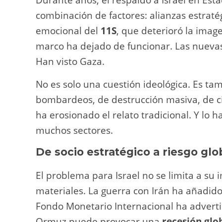
Durante años, el respaldo a Israel en Es
combinación de factores: alianzas estraté
emocional del
11S
, que deterioró la ima
marco ha dejado de funcionar. Las nuevas
Han visto Gaza.
No es solo una cuestión ideológica. Es ta
bombardeos, de destrucción masiva, de civ
ha erosionado el relato tradicional. Y lo 
muchos sectores.
De socio estratégico a riesgo glo
El problema para Israel no se limita a su
materiales. La guerra con Irán ha añadid
Fondo Monetario Internacional ha adverti
Ormuz puede provocar una
recesión glo